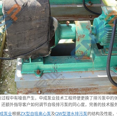
行过程中有噪音产生，中成泵业技术工程师便更换了排污泵中的
，还额外指导客户如何调节自吸排污泵的同心度，完善的技术服
成泵业
根据
ZX型自吸离心泵
及
QW型潜水排污泵
的结构及性能，