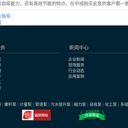
和自吸能力，还有高效节能的特点，在中成购买此泵的客户都一
示指导
试
服务
新闻中心
识
企业新闻
理
现场服务
明
行业动态
养
应用案例
纸
频
图
|
螺杆泵
|
计量泵
|
管道泵
|
污水提升泵
|
磁力泵
|
自吸泵
|
化工泵
|
多