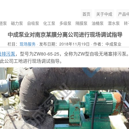
首页
关于中成
产品
道泵
磁力泵
自吸泵
化工泵
多级泵
隔膜泵
油桶泵
潜水泵
转
中成泵业对南京某膜分离公司进行现场调试指导
栏目：
现场服务
· 发布日期：2018年11月19日 · 作者：中成泵业
吸排污泵
，型号为ZW80-65-25，全称为ZW型自吸无堵塞排污泵
往此公司工地进行现场调试指导。