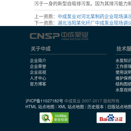
污于一身的新型自吸排污泵。因为其排污能力
上一资质：
中成泵业对河北某制药企业现场演
下一资质：
湖北当阳某化纤厂中成泵业现场调
关于中成
技术
企业简介
水泵知
企业荣誉
工作原
企业巡视
使用说
人才中心
维护保
官方博客
结构图
水泵视
沪ICP备11027182号
中成泵业 2007-2017 版权所有
HTML 站点地图
|
XML 站点地图
|
历史版本
|
旧版站点地