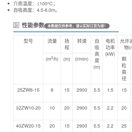
介质温度：≤100℃；
自吸高度：4.5-6.0m。
性能参数
本数据仅供参考，请以实际订货为准！
型号
流量
扬
转速
自
电机
允许
程
吸
功率
物(
高
(kW)
3
(m
/h)
(m)
(r/min)
颗
度
粒
(m)
直
径
25ZW8-15
8
15
2900
5.5
1.5
15
32ZW10-20
10
20
2900
5.5
2.2
20
40ZW20-15
20
15
2900
5.5
2.2
25