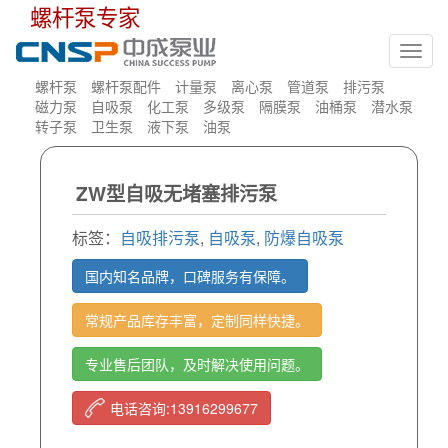
螺杆泵专家
Toggl
navig
螺杆泵
螺杆泵配件
计量泵
离心泵
管道泵
排污泵
磁力泵
自吸泵
化工泵
多级泵
隔膜泵
油桶泵
潜水泵
转子泵
卫生泵
液下泵
油泵
ZW型自吸无堵塞排污泵
标签：
自吸排污泵
,
自吸泵
,
防爆自吸泵
国内知名品牌，口碑服务有保障。
常规产品库存丰富，定制同样快捷。
专业售后团队，及时解决使用问题。
电话咨询:13916299677