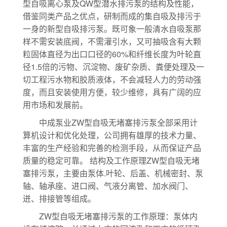
型自吸离心泵及QW型潜水排污泵的结构及性能，
借鉴同类产品之优点，研制而成的集自吸及排污于
一身的新型自吸排污泵。既可象一般清水自吸泵那
样不需安装底阀，不需灌引水，又可抽吸含有大颗
粒固体直径为出口口径的60%和纤维长度为叶轮直
径1.5倍的污物、沉淀物、废矿杂质、粪便处理及一
切工程污水物和胶质液体，不会减轻人力的劳动强
度，而且安装使用方便，较少维修，具有广阔的应
用市场和发展前。
中成泵业ZW型自吸无堵塞排污泵全部采用计
算机设计和优化处理，公司拥有雄厚的技术力量、
丰富的生产经验和完善的检测手段，从而保证产品
质量的稳定可靠。 结构及工作原理ZW型自吸无堵
塞排污泵，主要由泵体.叶轮、后盖、机械密封、泵
轴、轴承座、进口阀、气液分离管、加水阀门、
迸、排接管等组成。
ZW型自吸无堵塞排污泵的工作原理：泵体内