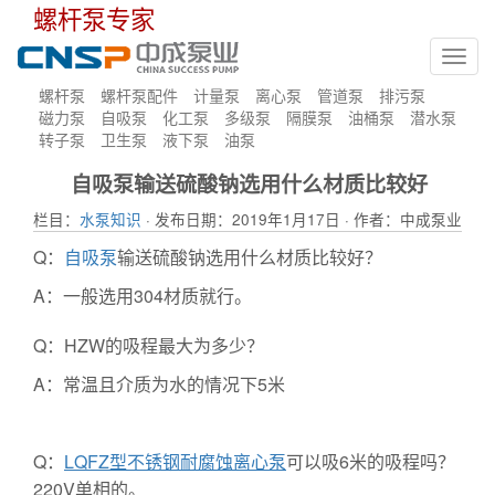
螺杆泵专家
Toggl
navig
螺杆泵
螺杆泵配件
计量泵
离心泵
管道泵
排污泵
磁力泵
自吸泵
化工泵
多级泵
隔膜泵
油桶泵
潜水泵
转子泵
卫生泵
液下泵
油泵
自吸泵输送硫酸钠选用什么材质比较好
栏目：
水泵知识
· 发布日期：2019年1月17日 · 作者：中成泵业
Q：
自吸泵
输送硫酸钠选用什么材质比较好？
A：一般选用304材质就行。
Q：HZW的吸程最大为多少？
A：常温且介质为水的情况下5米
Q：
LQFZ型不锈钢耐腐蚀离心泵
可以吸6米的吸程吗？
220V单相的。