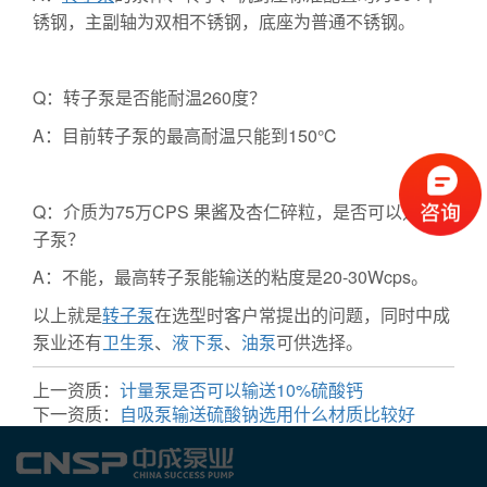
锈钢，主副轴为双相不锈钢，底座为普通不锈钢。
Q：转子泵是否能耐温260度？
A：目前转子泵的最高耐温只能到150℃
Q：介质为75万CPS 果酱及杏仁碎粒，是否可以选择转
子泵？
A：不能，最高转子泵能输送的粘度是20-30Wcps。
以上就是
转子泵
在选型时客户常提出的问题，同时中成
泵业还有
卫生泵
、
液下泵
、
油泵
可供选择。
上一资质：
计量泵是否可以输送10%硫酸钙
下一资质：
自吸泵输送硫酸钠选用什么材质比较好