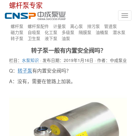
螺杆泵专家
Toggl
navig
螺杆泵
螺杆泵配件
计量泵
离心泵
排污泵
管道泵
磁力泵
自吸泵
化工泵
多级泵
隔膜泵
油桶泵
潜水泵
转子泵
卫生泵
液下泵
油泵
转子泵一般有内置安全阀吗？
栏目：
水泵知识
· 发布日期：2019年1月16日 · 作者：中成泵业
Q：
转子泵
有内置安全阀吗？
A：没有，需要在管路上加装。