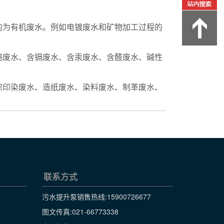
的为有机废水。例如电镀废水和矿物加工过程的
铬废水、含镉废水、含汞废水、含醛废水、碱性
织印染废水、造纸废水、染料废水、制革废水、
联系方式
污水提升泵销售热线:
15900726677
图文传真:021-66773338