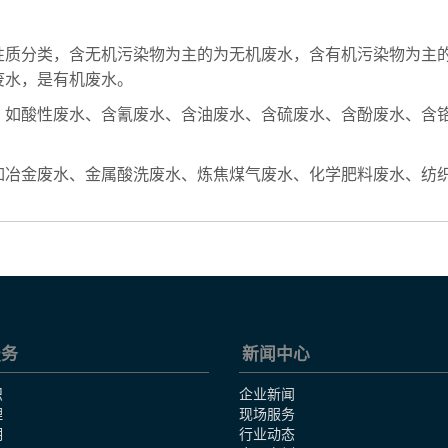
性质分类，含无机污染物为主的为无机废水，含有机污染物为主
废水，是有机废水。
，如酸性废水、含氰废水、含油废水、含硫废水、含酚废水、含
如冶金废水、金属酸洗废水、炼焦煤气废水、化学肥料废水、纺
服务
新闻中心
识
企业新闻
理
现场服务
明
行业动态