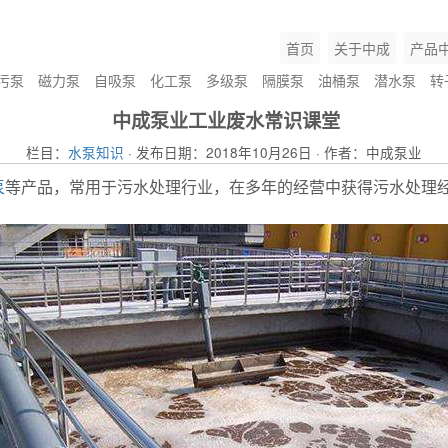
首页
关于中成
产品
污泵
磁力泵
自吸泵
化工泵
多级泵
隔膜泵
油桶泵
潜水泵
转
中成泵业工业废水常识课堂
栏目：
水泵知识
· 发布日期：2018年10月26日 · 作者：中成泵业
泵
等产品，常用于污水处理行业，在多年的经营中获得污水处理