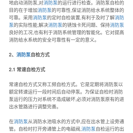
地启动消防泵,对
消防泵
的运行进行检查。消防泵自检的
目的在于增加
消防泵
的可靠性,保证消防给水系统整体的
可靠。采用
消防泵
的定时自检装置,有利于及时了解
消防
泵
的实际性能,解决
消防泵
的锈蚀卡死问题、保持
消防泵
良好的工况,也有利于消防系统管理的智能化。它对提高
消防给水系统的安全可靠性有一定的意义。
2、
消防泵
自检方式
2.1
常速自检方式
常速自检方式又称工频自检方式。它是定期将消防泵以
额定转速运行一段时间后自动停泵。为保证自检时消防
泵运行的压力对系统不造成破坏,必须对消防泵原有的进
出水管路进行调整完善。
在
消防泵
从消防水池吸水的方式中,应在出水管上设旁通
管。自检时打开旁通管上的电磁阀,
消防泵
自检运行的出