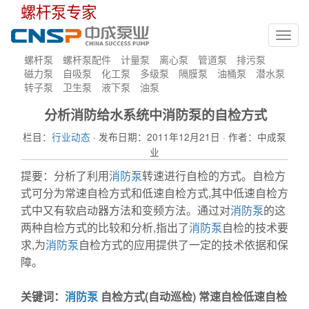
螺杆泵专家
Toggl
navig
螺杆泵
螺杆泵配件
计量泵
离心泵
管道泵
排污泵
磁力泵
自吸泵
化工泵
多级泵
隔膜泵
油桶泵
潜水泵
转子泵
卫生泵
液下泵
油泵
分析消防给水系统中消防泵的自检方式
栏目：
行业动态
· 发布日期：2011年12月21日 · 作者：中成泵
业
提要：分析了利用
消防泵
转速进行自检的方式。自检方
式可分为常速自检方式和低速自检方式,其中低速自检方
式中又有软启动器方法和变频方法。通过对
消防泵
的这
两种自检方式的比较和分析,指出了
消防泵
自检的技术要
求,为
消防泵
自检方式的应用提供了一定的技术依据和保
障。
关键词：
消防泵
自检方式(自动巡检) 常速自检低速自检