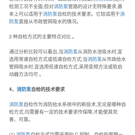
检测工况不全面,但对
消防泵
管路的设计无特殊要求,基
本上可以适用于
消防泵
自检的技术要求。它较适用于
消
防泵
直接从市政管网吸水的情况。
2 种自检方式的主要特点对比 。
通过分析比较可以看出,当
消防泵
从消防水池吸水时,宜
选用常速自检方式或低速自检方式;当
消防泵
从市政给水
管网吸水时,宜选用低速自检方式,采用变频方法或软启
动器方法均可 。
4、
消防泵
自检的技术要求
消防泵
自检作为消防给水系统中的新技术,无论是哪种自
检方式,均需要有一定的技术要求作保障,才能使其完
善、可靠。
(1)
消防泵
自检方式均需采用PLC 控制。自检的周期一