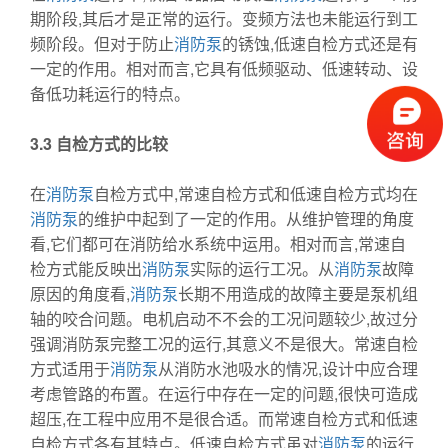
期阶段,其后才是正常的运行。变频方法也未能运行到工
频阶段。但对于防止
消防泵
的锈蚀,低速自检方式还是有
一定的作用。相对而言,它具有低频驱动、低速转动、设
备低功耗运行的特点。
3.3
自检方式的比较
在
消防泵
自检方式中,常速自检方式和低速自检方式均在
消防泵
的维护中起到了一定的作用。从维护管理的角度
看,它们都可在消防给水系统中运用。相对而言,常速自
检方式能反映出
消防泵
实际的运行工况。从
消防泵
故障
原因的角度看,
消防泵
长期不用造成的故障主要是泵机组
轴的咬合问题。电机启动不不会的工况问题较少,故过分
强调消防泵完整工况的运行,其意义不是很大。常速自检
方式适用于
消防泵
从消防水池吸水的情况,设计中应合理
考虑管路的布置。在运行中存在一定的问题,很快可造成
超压,在工程中应用不是很合适。而常速自检方式和低速
自检方式各有其特点。低速自检方式虽对
消防泵
的运行