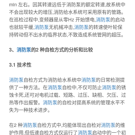
min 左右。因其转速远低于消防泵的额定转速,故系统中
不会出现较大的增压,消防给水系统可采用原有的管路。
在巡检过程中,变频器是从零Hz 开始馈电,
消防泵
的启动
也就较平缓,
消防泵
无机械冲击,
消防泵
的转速使叶轮保
持转动但不出水的临界状态,不致造成系统管网的超压。
3、
消防泵
的2 种自检方式的分析和比较
3.1
技术性
消防泵
自检方式为消防给水系统中
消防泵
的日常检测提
供了一种方法。在
消防泵
自检中,不仅可防止
消防泵
的锈
蚀卡死,还可对电机过载、短路、过压、缺相、欠压、过
热等作出报警。
消防泵
的自检对提高系统的管理水平不
失为一种技术进步。
在2 种
消防泵
自检方式中,均能体现出自检对
消防泵
的维
护作用,但低速自检方式仅运行了
消防泵
启动中的一个初