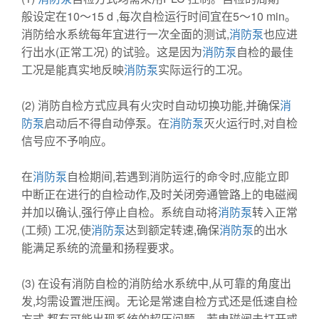
般设定在10～15 d ,每次自检运行时间宜在5～10 min。
消防给水系统每年宜进行一次全面的测试,
消防泵
也应进
行出水(正常工况) 的试验。这是因为
消防泵
自检的最佳
工况是能真实地反映
消防泵
实际运行的工况。
(2) 消防自检方式应具有火灾时自动切换功能,并确保
消
防泵
启动后不得自动停泵。在
消防泵
灭火运行时,对自检
信号应不予响应。
在
消防泵
自检期间,若遇到消防运行的命令时,应能立即
中断正在进行的自检动作,及时关闭旁通管路上的电磁阀
并加以确认,强行停止自检。系统自动将
消防泵
转入正常
(工频) 工况,使
消防泵
达到额定转速,确保
消防泵
的出水
能满足系统的流量和扬程要求。
(3) 在设有消防自检的消防给水系统中,从可靠的角度出
发,均需设置泄压阀。无论是常速自检方式还是低速自检
方式,都有可能出现系统的超压问题。若电磁阀未打开或