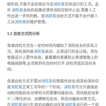
级阶段,不能不会反映出今后
消防泵
实际运行的工况。此
外,
消防泵
自检的结果反馈到消防控制中心后,需要人工
作出进一步的判断。故
消防泵
自检方式不能不会代替人
工对
消防泵
的维护管理。
3.2
自检方式的分析
常速自检方式在一定的时间内模拟了消防给水的实际工
况。其检测的是
消防泵
启动、正常运行的全过程。而在
管路设计上需作改进。最重要的是要防止旁通管路上的
电磁阀故障,必须做到在自检时打开,自检完成后及时关
闭。
低速自检方式不需对
消防泵
的管路作改动,但其检测的仅
是
消防泵
正常工况中的一个阶段。
消防泵
可分为直接启
动和间接启动,功率较大的需要间接启动。而间接启动有
Y/ △降压启动、自耦降压启动、软启动器启动等方式。
在
消防泵
运行中,软启动器启动仅是
消防泵
运行的一个前