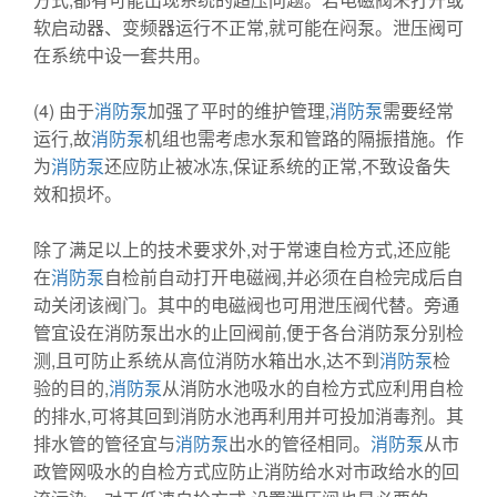
软启动器、变频器运行不正常,就可能在闷泵。泄压阀可
在系统中设一套共用。
(4) 由于
消防泵
加强了平时的维护管理,
消防泵
需要经常
运行,故
消防泵
机组也需考虑水泵和管路的隔振措施。作
为
消防泵
还应防止被冰冻,保证系统的正常,不致设备失
效和损坏。
除了满足以上的技术要求外,对于常速自检方式,还应能
在
消防泵
自检前自动打开电磁阀,并必须在自检完成后自
动关闭该阀门。其中的电磁阀也可用泄压阀代替。旁通
管宜设在消防泵出水的止回阀前,便于各台消防泵分别检
测,且可防止系统从高位消防水箱出水,达不到
消防泵
检
验的目的,
消防泵
从消防水池吸水的自检方式应利用自检
的排水,可将其回到消防水池再利用并可投加消毒剂。其
排水管的管径宜与
消防泵
出水的管径相同。
消防泵
从市
政管网吸水的自检方式应防止消防给水对市政给水的回