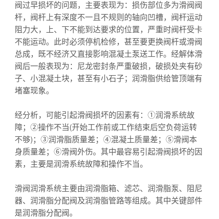
阀过早损坏的问题，主要表现为：损伤部位多为滑阀阀
杆，阀杆上有深度不一且不规则的轴向凹槽，阀杆运动
阻力大，上、下不能到达要求的位置，严重时阀杆受卡
不能运动。此时必须停机检修，甚至要更换阀杆或滑阀
总成，既不经济又直接影响混凝土泵送工作。经解体滑
阀后一般表现为：尼龙密封条严重破损，破损处夹有砂
子、小混凝土块，甚至有小石子；润滑脂供给管顶端有
堵塞现象。
经分析，可能引起滑阀损坏的因素有：①润滑系统故
障；②操作不当(开始工作前或工作结束后空负荷运转
不够)；③润滑脂质量差；④混凝土质量差；⑤滑阀本
身质量差；⑥滑阀外伤。其中最容易引起滑阀损坏的因
素，主要是润滑系统故障和操作不当。
滑阀润滑系统主要由润滑脂箱、滤芯、润滑脂泵、阻尼
器、润滑脂分配阀及润滑脂管路等组成。其中关键部件
是润滑脂分配阀。