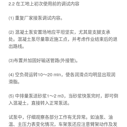
2.2 在工地上初次使用前的调试内容
(1) 重复厂家接泵调试内容。
(2) 混凝土泵安置场地应平坦坚实，尤其是支腿支承
处。混凝土泵尽量靠近施工点，并考虑作业结束后的退
出路线。
(3)布置并加固好输送管路(外接管)。
(4) 空负荷运转10～20 min，使各润滑点均明显出现润
滑脂。
(5) 中排量泵送砂浆1～2 m3，当砂浆快泵完时，即可倒
入混凝土，直接转入正常泵送。
试泵中，仔细观察各部分工作有无异常。如油泵、油
温、主压力表变化情况，车架泵还应注意臂架动作及发