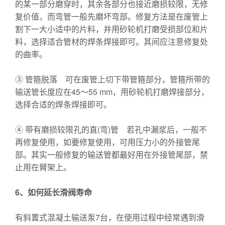
的某一部分磨穿时，其余各部分也接近磨损较限，无修
复价值，而弯管一般先磨坏弯部。修复方法是在废管上
割下一大小适中的片料，并用砂轮机打磨受损部位和片
料，选择适合管材的焊条焊接即可。其间应注意修复处
的曲率。
③ 管箍脱落 可在废管上切下带管箍部分，管箍所带的
输送管长度应在45～55 mm，用砂轮机打磨焊接部分，
选择合适的焊条焊接即可。
④ 带有磨损较限孔的直(弯)管 若孔中漏浆后，一般不
再修复使用，如要修复使用，可用压力小的外接管尾
部。其实一般修复的输送管都最好用在外接管尾部，禁
止用在臂架上。
6
、如何延长滑阀寿命
有斜置式混凝土输送泵7台，在使用过程中经常遇到滑