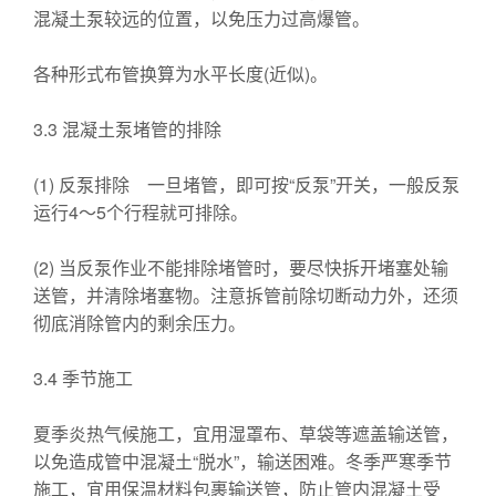
混凝土泵较远的位置，以免压力过高爆管。
各种形式布管换算为水平长度(近似)。
3.3 混凝土泵堵管的排除
(1) 反泵排除 一旦堵管，即可按“反泵”开关，一般反泵
运行4～5个行程就可排除。
(2) 当反泵作业不能排除堵管时，要尽快拆开堵塞处输
送管，并清除堵塞物。注意拆管前除切断动力外，还须
彻底消除管内的剩余压力。
3.4 季节施工
夏季炎热气候施工，宜用湿罩布、草袋等遮盖输送管，
以免造成管中混凝土“脱水”，输送困难。冬季严寒季节
施工，宜用保温材料包裹输送管，防止管内混凝土受