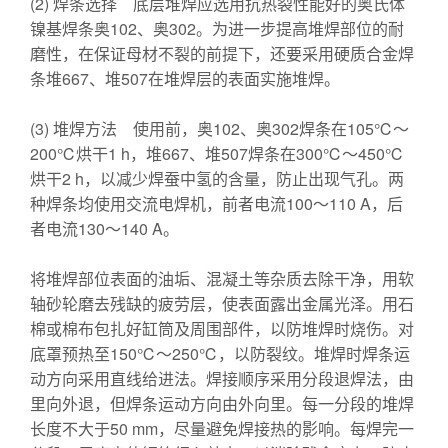
(2) 焊条选择 底层堆焊应选用抗热裂性能好的奥氏体
镍基焊条奥102、奥302。为进一步提高堆焊部位的耐
磨性，在保证母材不裂的前提下，还要采用硬质合金焊
条堆667、堆507在堆焊层的表面实施堆焊。
(3) 堆焊方法 使用前，奥102、奥302焊条在105℃～
200℃烘干1 h，堆667、堆507焊条在300℃～450℃
烘干2 h，以减少焊蚕中氢的含量，防止出现气孔。两
种焊条均使用交流电焊机，前者电流100～110 A，后
者电流130～140 A。
将堆焊部位表面的油垢、混凝土等杂质去除干净，用软
轴砂轮磨去残缺的疲劳层，使表面露出金属光泽。用石
棉或棉布包扎好缸筒及周围部件，以防堆焊时烧伤。对
底罩预热至150℃～250℃，以防裂纹。堆焊时焊条运
动方向采用直线给进法。焊接顺序采用分段退焊法，由
里向外退，但焊条运动方向由外向里。每一分段的堆焊
长度不大于50 mm，尽量避免焊接热的影响。每焊完一