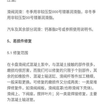
滑阀润滑：冬季用非较压型000号锂基润滑脂，非冬季
用非较压型00号锂基润滑脂。
汽车及其余部分润滑：钙基脂2号或参照使用说明书。
5
、易损件修复
5.1 修复范围
在卡盘滑阀式混凝土泵中，与混凝土接触的部件很多，
磨损均很厉害，而我们可以修复的只限于个别部件，其
余的如橡胶件、混凝土输送缸、滑阀杆等件加工精细，
一般采取更换。可修复的磨损件又分成两类：一类是堆
焊修复件，如滑阀阀板，滑阀底罩(也称滑阀下壳体)，
滑阀上、下阀座，搅拌叶片；另一类是焊接修复，主要
为混凝土输送管。