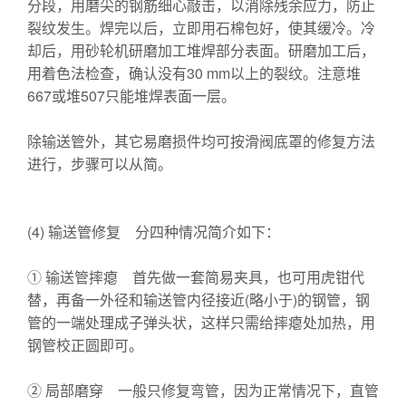
分段，用磨尖的钢筋细心敲击，以消除残余应力，防止
裂纹发生。焊完以后，立即用石棉包好，使其缓冷。冷
却后，用砂轮机研磨加工堆焊部分表面。研磨加工后，
用着色法检查，确认没有30 mm以上的裂纹。注意堆
667或堆507只能堆焊表面一层。
除输送管外，其它易磨损件均可按滑阀底罩的修复方法
进行，步骤可以从简。
(4) 输送管修复 分四种情况简介如下：
① 输送管摔瘪 首先做一套简易夹具，也可用虎钳代
替，再备一外径和输送管内径接近(略小于)的钢管，钢
管的一端处理成子弹头状，这样只需给摔瘪处加热，用
钢管校正圆即可。
② 局部磨穿 一般只修复弯管，因为正常情况下，直管