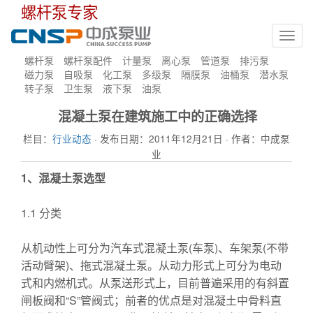
螺杆泵专家
Toggl
navig
螺杆泵
螺杆泵配件
计量泵
离心泵
管道泵
排污泵
磁力泵
自吸泵
化工泵
多级泵
隔膜泵
油桶泵
潜水泵
转子泵
卫生泵
液下泵
油泵
混凝土泵在建筑施工中的正确选择
栏目：
行业动态
· 发布日期：2011年12月21日 · 作者：中成泵
业
1
、混凝土泵选型
1.1 分类
从机动性上可分为汽车式混凝土泵(车泵)、车架泵(不带
活动臂架)、拖式混凝土泵。从动力形式上可分为电动
式和内燃机式。从泵送形式上，目前普遍采用的有斜置
闸板阀和“S”管阀式；前者的优点是对混凝土中骨料直