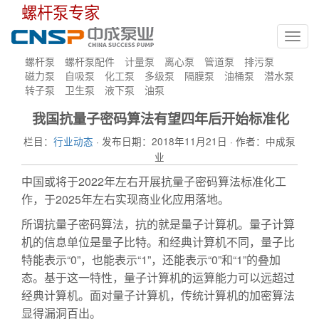
螺杆泵专家
Toggl
navig
螺杆泵
螺杆泵配件
计量泵
离心泵
管道泵
排污泵
磁力泵
自吸泵
化工泵
多级泵
隔膜泵
油桶泵
潜水泵
转子泵
卫生泵
液下泵
油泵
我国抗量子密码算法有望四年后开始标准化
栏目：
行业动态
· 发布日期：2018年11月21日 · 作者：中成泵
业
中国或将于2022年左右开展抗量子密码算法标准化工
作，于2025年左右实现商业化应用落地。
所谓抗量子密码算法，抗的就是量子计算机。量子计算
机的信息单位是量子比特。和经典计算机不同，量子比
特能表示“0”，也能表示“1”，还能表示“0”和“1”的叠加
态。基于这一特性，量子计算机的运算能力可以远超过
经典计算机。面对量子计算机，传统计算机的加密算法
显得漏洞百出。