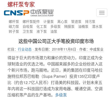
螺杆泵专家
Toggl
navig
螺杆泵
螺杆泵配件
计量泵
离心泵
管道泵
排污泵
磁力泵
自吸泵
化工泵
多级泵
隔膜泵
油桶泵
潜水泵
转子泵
卫生泵
液下泵
油泵
这些中国公司正大手笔投资印度市场
栏目：
行业动态
· 发布日期：2018年11月6日 · 作者：中成泵业
得益于巨大的市场潜力和廉价的劳动力，印度正成为全
球制造业的优选之地。中国越来越多的企业纷纷进入这
个新兴市场，跑马圈地。近日，美的集团在印度马哈拉
施特拉邦苏巴帕勒（Supa Parner）投资135亿印度卢
比（约合12.7亿人民币）打造美的科技园，计划未来五
年内将这一科技园打造成为家用电器、暖通空调、空调
压缩机等产品的生产基地。
多级泵