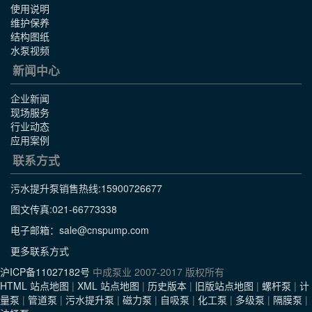
使用说明
维护保养
结构图纸
水泵视频
新闻中心
企业新闻
现场服务
行业动态
应用案例
联系方式
污水提升泵销售热线:
15900726677
图文传真:021-66773338
电子邮箱：sale@cnspump.com
更多联系方式
沪ICP备11027182号
中成泵业 2007-2017 版权所有
HTML 站点地图
|
XML 站点地图
|
历史版本
|
旧版站点地图
|
螺杆泵
|
计
量泵
|
管道泵
|
污水提升泵
|
磁力泵
|
自吸泵
|
化工泵
|
多级泵
|
隔膜泵
|