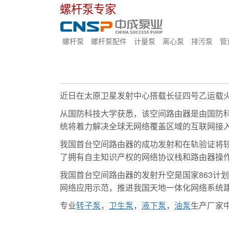
螺杆泵专家
螺杆泵
螺杆泵配件
计量泵
离心泵
排污泵
管
近日在太原卫星发射中心搭载长征四号乙运载
从国防科技大学获悉，该空间路由器是由国防科
统将着力解决全球无网络覆盖区域的互联网接
我国首台空间路由器的成功发射和在轨验证将较
了拥有自主知识产权的网络协议栈和路由器操
我国首台空间路由器的发射升空是国家863计
网络应用示范，推进我国天地一体化网络系统
专业
转子泵
，
卫生泵
，
液下泵
，
油泵
生产厂家