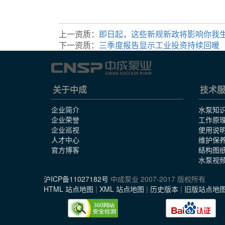
上一资质：
即日起，这些新规新政将影响你我
下一资质：
三季度报告显示工业投资持续回暖
关于中成
技术
企业简介
水泵知
企业荣誉
工作原
企业巡视
使用说
人才中心
维护保
官方博客
结构图
水泵视
沪ICP备11027182号
中成泵业 2007-2017 版权所有
HTML 站点地图
|
XML 站点地图
|
历史版本
|
旧版站点地