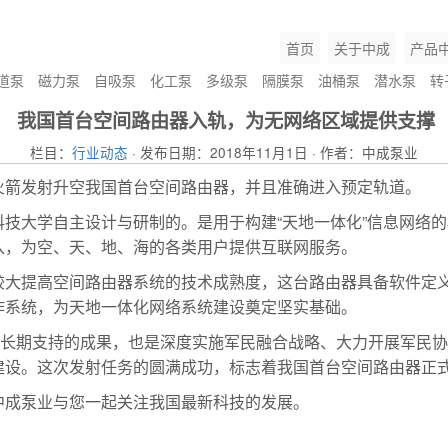
首页
关于中成
产品
道泵
磁力泵
自吸泵
化工泵
多级泵
隔膜泵
油桶泵
潜水泵
转
我国首台空间路由器入轨，为无网络区域提供支撑
栏目：
行业动态
· 发布日期：2018年11月1日 · 作者：中成泵业
火箭发射升空我国首台空间路由器，并且准确进入预定轨道。
技大学自主设计与研制的。是用于构建“天地一体化”信息网络
入，为空、天、地、海的各类用户提供互联网服务。
大提高空间路由器系统的技术成熟度，这台路由器具备软件定义能力
作系统，为天地一体化网络系统建设奠定坚实基础。
划长期支持的成果，也是深度实施军民融合战略、大力开展军民
建设。这次发射任务的圆满成功，标志着我国首台空间路由器正
中成泵业与您一起关注我国最新科技的发展。