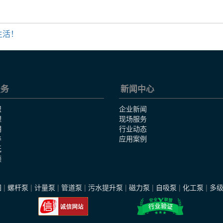
生活！
服务
新闻中心
识
企业新闻
理
现场服务
明
行业动态
养
应用案例
纸
频
图
|
螺杆泵
|
计量泵
|
管道泵
|
污水提升泵
|
磁力泵
|
自吸泵
|
化工泵
|
多