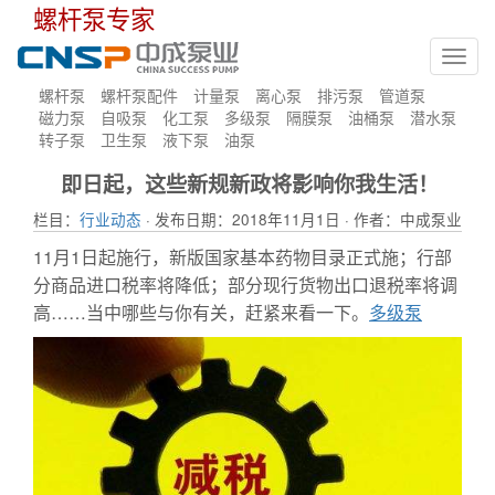
螺杆泵专家
Toggl
navig
螺杆泵
螺杆泵配件
计量泵
离心泵
排污泵
管道泵
磁力泵
自吸泵
化工泵
多级泵
隔膜泵
油桶泵
潜水泵
转子泵
卫生泵
液下泵
油泵
即日起，这些新规新政将影响你我生活！
栏目：
行业动态
· 发布日期：2018年11月1日 · 作者：中成泵业
11月1日起施行，新版国家基本药物目录正式施；行部
分商品进口税率将降低；部分现行货物出口退税率将调
高……当中哪些与你有关，赶紧来看一下。
多级泵