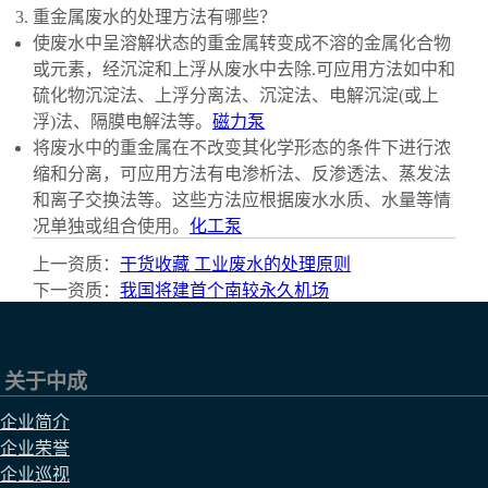
重金属废水的处理方法有哪些？
使废水中呈溶解状态的重金属转变成不溶的金属化合物
或元素，经沉淀和上浮从废水中去除.可应用方法如中和
硫化物沉淀法、上浮分离法、沉淀法、电解沉淀(或上
浮)法、隔膜电解法等。
磁力泵
将废水中的重金属在不改变其化学形态的条件下进行浓
缩和分离，可应用方法有电渗析法、反渗透法、蒸发法
和离子交换法等。这些方法应根据废水水质、水量等情
况单独或组合使用。
化工泵
上一资质：
干货收藏 工业废水的处理原则
下一资质：
我国将建首个南较永久机场
关于中成
企业简介
企业荣誉
企业巡视