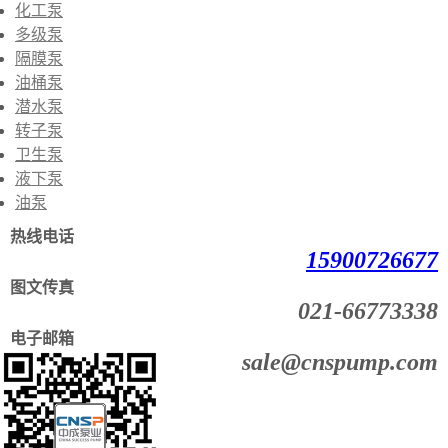
化工泵
多级泵
隔膜泵
油桶泵
潜水泵
转子泵
卫生泵
液下泵
油泵
热线电话
15900726677
图文传真
021-66773338
电子邮箱
sale@cnspump.com