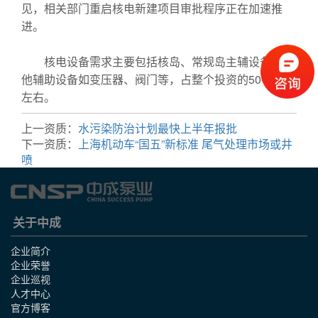
见，相关部门重启核电新建项目审批程序正在加速推
进。
核电设备需求主要包括核岛、常规岛主辅设备和其
他辅助设备如变压器、阀门等，占整个投资的50-60%
左右。
上一资质：
水污染防治计划最快上半年报批
下一资质：
上海机动车“国五”新标准 尾气处理市场或井
喷
关于中成
企业简介
企业荣誉
企业巡视
人才中心
官方博客