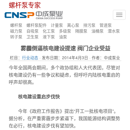
螺杆泵专家
Toggl
navig
螺杆泵
螺杆泵配件
计量泵
离心泵
排污泵
管道泵
磁力泵
自吸泵
化工泵
多级泵
隔膜泵
油桶泵
潜水泵
转子泵
卫生泵
液下泵
油泵
雾霾倒逼核电建设提速 阀门企业受益
栏目：
行业动态
· 发布日期：2014年4月3日 · 作者：中成泵业
今年全国两会期间，多个政协组和人大代表团，尽管对
核电建设仍有一些争议和疑虑，但呼吁内陆核电重启的
呼声却很高。
核电建设重启步伐快
今年《政府工作报告》提出“开工一批核电项目”。
据分析，在严重雾霾步步紧逼下，我国能源结构调整势
在必行，核电建设步伐有望加快。