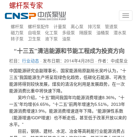
螺杆泵专家
Toggl
navig
螺杆泵
螺杆泵配件
计量泵
离心泵
排污泵
管道泵
磁力泵
自吸泵
化工泵
多级泵
隔膜泵
油桶泵
潜水泵
转子泵
卫生泵
液下泵
油泵
“十三五”清洁能源和节能工程成为投资方向
栏目：
行业动态
· 发布日期：2014年4月28日 · 作者：中成泵业
中国能源研究会副理事长、国家能源局原副局长吴吟认为，“十
三五”我国能源生产将呈现绿色化趋势，低碳化石能源、可再生
能源将得到较快发展，煤炭的清洁化利用是发展趋势，在一次
能源消费比重中将快速下降。
吴吟介绍，“十五”期间我国年均能源消费增速8.36%，“十
一五”年均增长6.65%，“十二五”前两年增速为5.51%，2013年
能源消费增速3.9%，能源消费增速逐年下降。“能源弹性系数
（能源增速/GDP增速）也不断走低，甚至低于改革开放以来的
水平。”
目前，钢铁、建材、水泥、冶金等高耗能行业能源消费占