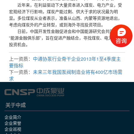
近年来，在利益驱动下大量资本进入煤炭、电力产业，受
宏观经济下行影响，煤炭产能过剩、供大于求的状况最为明
显。多位煤炭从业者表示，准备从山西、内蒙等资源地退出，
考虑向煤炭外的产业转型，或到海外寻找投资项目。
日前，中国开发性金融促进会和中国能源研究会共同发起
“能源金融俱乐部”，旨在促进产融结合，寻找煤炭、电力之外的
投资机会。
上一资质：
中通协泵行业骨干企业2013年1至4季度主
要指标
下一资质：
未来三年我国泵阀制造业将有400亿市场需
求
关于中成
企业简介
企业荣誉
企业巡视