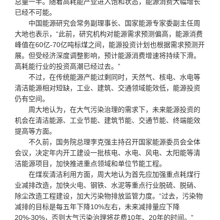
总量一半。随着高耗能产业进入饱和状态，能源消费大幅增长
已经不可能。
中国能源研究会常务副理事长、国家能源专家委副主任周
大地也表示，“此前，研究机构对能源需求预测偏高，能源消费
峰值在60亿-70亿吨标煤之间，能源投资计划也根据需求预测开
展。但受经济深度调整影响，预计能源消费增速将持续下滑。
高耗能行业的投资高潮已经过去。”
不过，在传统能源产能过剩同时，天然气、核电、水电等
清洁能源相对短缺，工业、建筑、交通领域能效低，能源投资
仍有空间。
周大地认为，在大气污染治理的需求下，未来能源投资的
机会在清洁能源、工业节能、建筑节能、交通节能、终端能效
提高等方面。
不久前，国务院总理李克强主持召开国家能源委员会全体
会议，决定年内开工建设一批核电、水电、风电、太阳能等清
洁能源项目，加快推进重点领域和单位节能工程。
在煤炭清洁利用方面，周大地认为首先应加强重点耗煤行
业减排改造，加快火电、钢铁、水泥等重点行业脱硫、脱硝、
除尘改造工程建设，加大污染物排放监管力度。“过去，污染物
减排的目标是每五年下降10%左右，未来减排量应下降
20%-30%，否则大气污染治理将花费10年、20年的时间。”