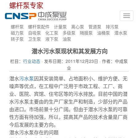
螺杆泵专家
Toggl
navig
螺杆泵
螺杆泵配件
计量泵
离心泵
管道泵
排污泵
磁力泵
自吸泵
化工泵
多级泵
隔膜泵
油桶泵
潜水泵
转子泵
卫生泵
液下泵
油泵
潜水污水泵现状和其发展方向
栏目：
行业动态
· 发布日期：2011年12月23日 · 作者：中成泵
业
潜水
污水泵
因其安装简单、占地面积小、维护方便、无
噪声等优点，在工程中广泛用于市政工程、工厂、商
业、医院、宾馆、住宅区等的污水排放。目前中国的潜
水污水泵主要由的生产厂家生产和制造，少部分的产品
由进口。市场前景十分广阔。但由于潜水污水泵的可靠
性方面有待加强，所以，提高其产品的技术含量是厂商
今后发展的主要方向。
潜水污水泵存在的问题