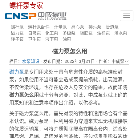
螺杆泵专家
Toggl
navig
螺杆泵
螺杆泵配件
计量泵
离心泵
排污泵
管道泵
磁力泵
自吸泵
化工泵
多级泵
隔膜泵
油桶泵
潜水泵
转子泵
卫生泵
液下泵
油泵
磁力泵怎么用
栏目：
水泵知识
· 发布日期：2022年3月21日 · 作者：中成泵业
磁力泵
是专门用来处于具有危害性介质的高标准密封
泵，如果使用不当可能会造成泵提前损耗，出现泄漏，
不仅污染环境，也存在危及人身安全的隐患，故而知晓
磁力泵怎么用
就十分有必要，对此，中成泵业就正确的
用泵知识和注意事项作出介绍，以供参考。
关于磁力泵怎么用，需先对泵的特性和适用场合有个基
本认识。磁力泵是一种利用磁力穿透来实现无机械接触
的优质运输泵，可将介质彻底隔离在隔离套内，适合处
理易燃、易爆、易挥发的气液体，还包括贵重稀有液体