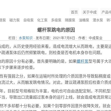
首页
关于中成
产品
道泵
磁力泵
自吸泵
化工泵
多级泵
隔膜泵
油桶泵
潜水泵
转
螺杆泵跳电的原因
栏目：
水泵知识
· 发布日期：2021年7月6日 · 作者：中成泵业
造成的，从历史使用经验来看，造成电流增大从而跳电，主要是
户疏通泵体后仍然频繁跳电，则检查是否电机本身存在问题。
电的原因十分有必要。首先要明确的是，如果
螺杆泵
型号属于大
以下步骤来逐步检查。
应性有强弱之分，如果在运输时所处理的介质因意外导致黏稠度
电流过大，从而触发跳电情况。对此，建议疏通泵腔后检查介质
年，目前型号规格较为丰富，电机也可自由选配定制，不同机型
不当，导致出口流量超过泵本身的运行上线，就会造成电流异常
虽然不多却都十分有必要，如果个别零部件因意外故障失效，就