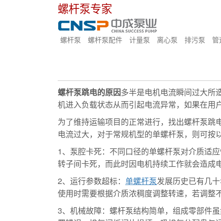
螺杆泵专家
螺杆泵
螺杆泵配件
计量泵
离心泵
排污泵
管
螺杆泵跳电的原因
多半是电机电流瞬间过大所
机进入负载状态从而引起电流异常，如果在用
为了维持运输项目的正常进行，找出螺杆泵跳
电流过大，对于常规机型的单螺杆泵，则可按
1、泵腔卡死：不同口径的单螺杆泵对介质适
转子间卡死，而此时因电机持续工作就会造成
2、运行参数超标：
单螺杆泵
发展历史已有几十
使用时需要根据介质浓稠度调整转速，若调整
3、机械故障：螺杆泵结构简单，组成零部件