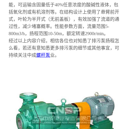
能，可运输含固量低于40%任意浓度的酸碱性液体，包
括氧化剂或有机溶剂等。在结构设计上使用了悬臂前开
式，叶轮为半开式（无前盖板），有效加强了流道的通
过性，减少堵塞概率。性能参数方面，流量范围5-
800m3/h，扬程范围10-50m，额定转速2900r/min。
经过以上内容介绍，相信各位也对知悉了排污泵扬程怎
么看，若还有意知悉更多排污泵的细节或其他事宜，可
持续关注中成
螺杆泵
业。