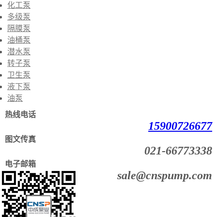
化工泵
多级泵
隔膜泵
油桶泵
潜水泵
转子泵
卫生泵
液下泵
油泵
热线电话
15900726677
图文传真
021-66773338
电子邮箱
sale@cnspump.com