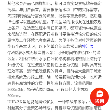
其他水泵产品也同样如此，都可以直接观察标牌来确定
扬程。与用户而言，需要根据运水项目中的实际需求，
先提前明确运行需要的流量、扬程等重要参数，然后选
择性能得以匹配的机型。不同型号的排污泵在性能表现
上各异，在选型过程中有任何疑问，都可咨询中成泵业
来帮助选型，在匹配运行参数时要将待运输介质的成分
属性及工作环境也考虑进去。为便于各位对排污泵的性
能有个基本认识，以下简单介绍两款常见的
排污泵
。
QW型潜水式无堵塞排污泵：可长时间在谁也作业的潜
污泵，相比传统污水泵在叶轮结构和机械密封上进行了
升级优化，在过流性和密封性上更为优越，同时具有处
理效率高，运行低噪低振的特点，目前被大量用于城市
排水系统及市政工程，除一般带颗粒的污水外，也可运
输具有腐蚀性的介质。性能参数方面，流量范围8-
2600m3/h，扬程范围7-36m，可选口径大小为25-
500mm。
UHB-ZK型耐腐耐磨砂浆泵：一种单级单吸泵，使用钢
衬超高分子量聚乙烯制成，有着非常优越的耐腐耐磨性