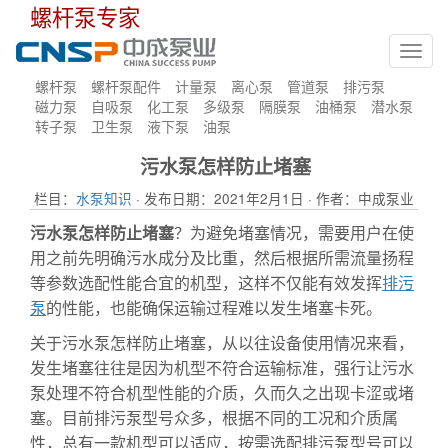
螺杆泵专家
Toggl
navig
螺杆泵
螺杆泵配件
计量泵
离心泵
管道泵
排污泵
磁力泵
自吸泵
化工泵
多级泵
隔膜泵
油桶泵
潜水泵
转子泵
卫生泵
液下泵
油泵
污水泵怎样防止堵塞
栏目：
水泵知识
· 发布日期：2021年2月1日 · 作者：中成泵业
污水泵怎样防止堵塞
？为避免堵塞情况，需要用户在使
用之前先明确污水成分及比重，然后根据所需流量扬程
等参数选配性能合宜的机型，这样不仅能有效发挥
排污
泵
的性能，也能确保运输过程难以发生堵塞卡死。
关于污水泵怎样防止堵塞，从以往设备使用情况来看，
发生堵塞往往是因为机型不符合运输标准，强行让污水
泵处理不符合机型性能的介质，久而久之出现卡涩或堵
塞。目前排污泵型号众多，根据不同的工况和介质属
性，总有一款机型可以适应，按需选配排污泵型号可以