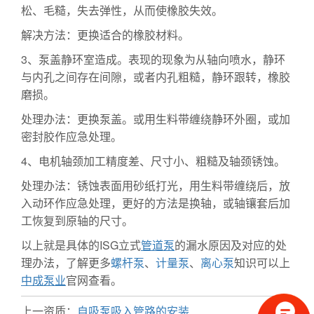
松、毛糙，失去弹性，从而使橡胶失效。
解决方法：更换适合的橡胶材料。
3、泵盖静环室造成。表现的现象为从轴向喷水，静环
与内孔之间存在间隙，或者内孔粗糙，静环跟转，橡胶
磨损。
处理办法：更换泵盖。或用生料带缠绕静环外圈，或加
密封胶作应急处理。
4、电机轴颈加工精度差、尺寸小、粗糙及轴颈锈蚀。
处理办法：锈蚀表面用砂纸打光，用生料带缠绕后，放
入动环作应急处理，更好的方法是换轴，或轴镶套后加
工恢复到原轴的尺寸。
以上就是具体的ISG立式
管道泵
的漏水原因及对应的处
理办法，了解更多
螺杆泵
、
计量泵
、
离心泵
知识可以上
中成泵业
官网查看。
上一资质：
自吸泵吸入管路的安装