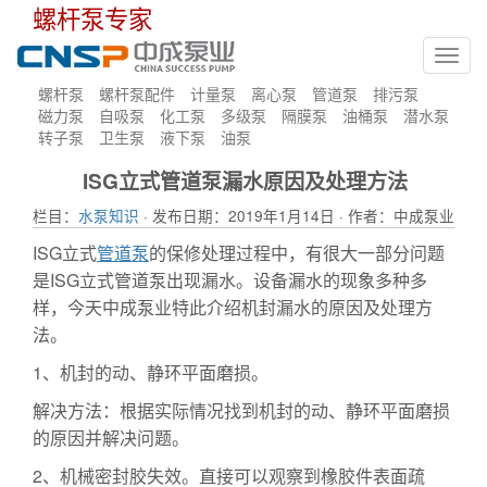
螺杆泵专家
Toggl
navig
螺杆泵
螺杆泵配件
计量泵
离心泵
管道泵
排污泵
磁力泵
自吸泵
化工泵
多级泵
隔膜泵
油桶泵
潜水泵
转子泵
卫生泵
液下泵
油泵
ISG立式管道泵漏水原因及处理方法
栏目：
水泵知识
· 发布日期：2019年1月14日 · 作者：中成泵业
ISG立式
管道泵
的保修处理过程中，有很大一部分问题
是ISG立式管道泵出现漏水。设备漏水的现象多种多
样，今天中成泵业特此介绍机封漏水的原因及处理方
法。
1、机封的动、静环平面磨损。
解决方法：根据实际情况找到机封的动、静环平面磨损
的原因并解决问题。
2、机械密封胶失效。直接可以观察到橡胶件表面疏