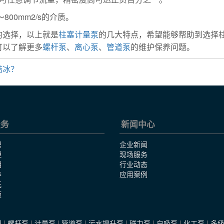
800mm2/s的介质。
的选择，以上就是
柱塞计量泵
的几大特点，希望能够帮助到选择
可以了解更多
螺杆泵
、
离心泵
、
管道泵
的维护保养问题。
结冰？
服务
新闻中心
识
企业新闻
理
现场服务
明
行业动态
养
应用案例
纸
频
图
|
螺杆泵
|
计量泵
|
管道泵
|
污水提升泵
|
磁力泵
|
自吸泵
|
化工泵
|
多