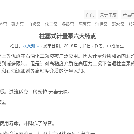
首页
关于中成
产品
道泵
磁力泵
自吸泵
化工泵
多级泵
隔膜泵
油桶泵
潜水泵
转
柱塞式计量泵六大特点
栏目：
水泵知识
· 发布日期：2019年1月2日 · 作者：中成泵业
高压等优点在石油化工领域被广泛应用。因为计量介质和泵内润
受到诸多限制。但是针对高粘度介质在高压力工况下普通柱塞泵
剂和石油添加剂等高粘度介质的计量添加。
质。过流适应一般颗粒,无毒无味。
越。
的使用寿命，并降低了噪音。
也可任意调节流量，精密度高可达正负百分之一。