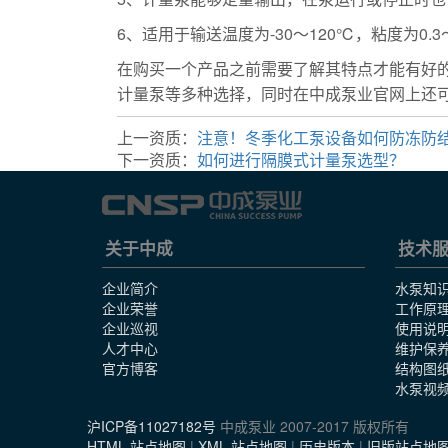
6、适用于输送温度为-30～120℃，粘度为0.3～
在购买一个产品之前需要了解其特点才能有好
计量泵等多种选择，同时在中成泵业官网上还
上一资质：
注意！冬季化工泵设备如何防冻防
下一资质：
如何进行隔膜式计量泵选型？
关于中成
技术
企业简介
水泵知
企业荣誉
工作原
企业巡视
使用说
人才中心
维护保
官方博客
结构图
水泵视
沪ICP备11027182号
中成泵业 2007-2017 版权所有
HTML 站点地图
|
XML 站点地图
|
历史版本
|
旧版站点地