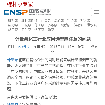
螺杆泵专家
Toggl
navig
螺杆泵
螺杆泵配件
计量泵
离心泵
管道泵
排污泵
磁力泵
自吸泵
化工泵
多级泵
隔膜泵
油桶泵
潜水泵
转子泵
卫生泵
液下泵
油泵
计量泵化工行业应用选型应注意的问题
栏目：
水泵知识
· 发布日期：2018年11月15日 · 作者：中成泵
业
计量泵
能够在输送介质的同时还能完成计量和调节的功
能，更大地简化了生产的工艺流程，在化工行业中得到
了广泛的应用。中成泵业的计量泵上市多年，采购客户
遍及全国，积累了大量的销售经验，中成泵业就详细解
说一下化工行业的客户在采购计量泵时需要注意哪些问
题。
首先客户要提供以下详细参数：
计量泵
输送流量要求