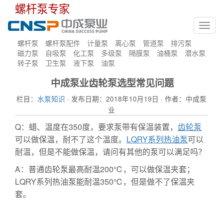
螺杆泵专家
Toggl
navig
螺杆泵
螺杆泵配件
计量泵
离心泵
管道泵
排污泵
磁力泵
自吸泵
化工泵
多级泵
隔膜泵
油桶泵
潜水泵
转子泵
卫生泵
液下泵
油泵
中成泵业齿轮泵选型常见问题
栏目：
水泵知识
· 发布日期：2018年10月19日 · 作者：中成泵
业
Q：蜡、温度在350度，要求泵带有保温装置，
齿轮泵
可以做保温，耐不了这个温度。
LQRY系列热油泵
可以
耐温，但是不能做保温，请问有其他的泵可以满足吗？
A：普通齿轮泵最高耐温200℃，可以做保温夹套；
LQRY系列热油泵能耐温350℃，但是做不了保温夹
套。