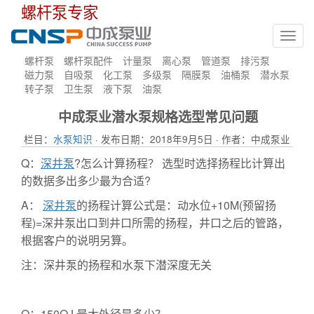
螺杆泵专家
Toggl
navig
螺杆泵
螺杆泵配件
计量泵
离心泵
管道泵
排污泵
磁力泵
自吸泵
化工泵
多级泵
隔膜泵
油桶泵
潜水泵
转子泵
卫生泵
液下泵
油泵
中成泵业潜水泵规格选型常见问题
栏目：
水泵知识
· 发布日期：2018年9月5日 · 作者：中成泵业
Q：
深井泵
?怎么计算扬程？ 选型时选择扬程比计算出
的数据多出多少最为合适?
A：
深井泵
的扬程计算公式是：动水位+10M(预留扬
程)=深井泵出口到井口所需的扬程，井口之后的管路，
根据客户的说明另算。
注：深井泵的扬程和水泵下潜深度无关
Q：150QJ 最大外径是多少？