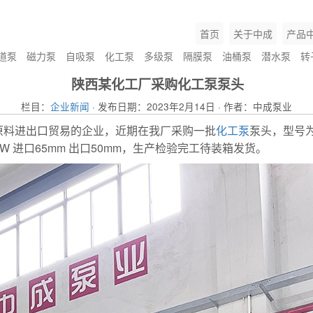
首页
关于中成
产品
道泵
磁力泵
自吸泵
化工泵
多级泵
隔膜泵
油桶泵
潜水泵
转
陕西某化工厂采购化工泵泵头
栏目：
企业新闻
· 发布日期：2023年2月14日 · 作者：中成泵业
原料进出口贸易的企业，近期在我厂采购一批
化工泵
泵头，型号为U
.5kW 进口65mm 出口50mm，生产检验完工待装箱发货。