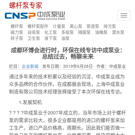
螺杆泵专家
Toggl
navig
螺杆泵
螺杆泵配件
计量泵
离心泵
管道泵
排污泵
磁力泵
自吸泵
化工泵
多级泵
隔膜泵
油桶泵
潜水泵
转子泵
卫生泵
液下泵
油泵
成都环博会进行时，环保在线专访中成泵业：
总结过去，畅聊未来
栏目：
企业新闻
· 发布日期：2019年6月28日 · 作者：中成泵业
通过多年来的技术积累以及经验的沉淀，中成泵业成为
众多品牌的合作伙伴。在成都展会现场，上海中成泵业
制造有限公司技术经理张舜接受了本次环保在线专访。
1.发展契机
? ? ? ?中成泵业于2007年成立的，当年市场上对于螺杆
泵的需求比较大，很多企业都是用的进口的螺杆泵来加
工生产，进口产品价格高，周期长。因此我们能否做一