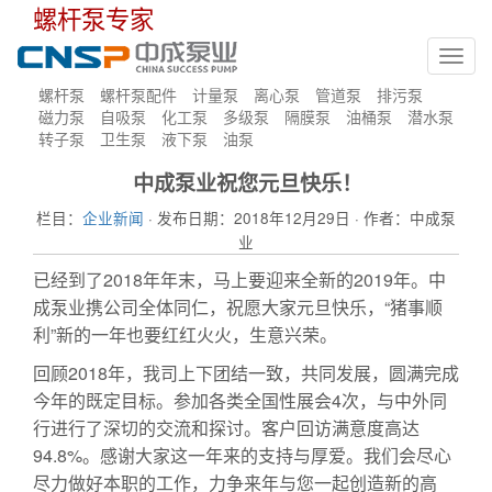
螺杆泵专家
Toggl
navig
螺杆泵
螺杆泵配件
计量泵
离心泵
管道泵
排污泵
磁力泵
自吸泵
化工泵
多级泵
隔膜泵
油桶泵
潜水泵
转子泵
卫生泵
液下泵
油泵
中成泵业祝您元旦快乐！
栏目：
企业新闻
· 发布日期：2018年12月29日 · 作者：中成泵
业
已经到了2018年年末，马上要迎来全新的2019年。中
成泵业携公司全体同仁，祝愿大家元旦快乐，“猪事顺
利”新的一年也要红红火火，生意兴荣。
回顾2018年，我司上下团结一致，共同发展，圆满完成
今年的既定目标。参加各类全国性展会4次，与中外同
行进行了深切的交流和探讨。客户回访满意度高达
94.8%。感谢大家这一年来的支持与厚爱。我们会尽心
尽力做好本职的工作，力争来年与您一起创造新的高