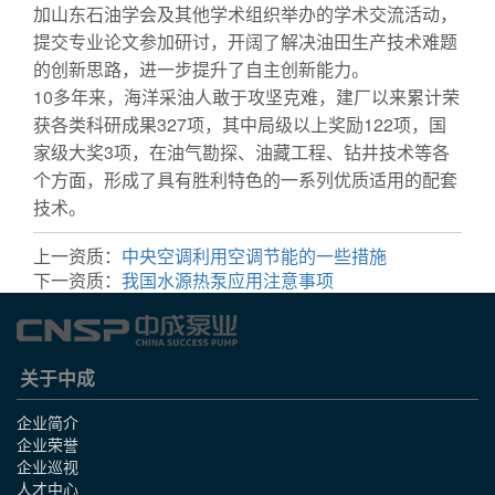
加山东石油学会及其他学术组织举办的学术交流活动，
提交专业论文参加研讨，开阔了解决油田生产技术难题
的创新思路，进一步提升了自主创新能力。
10多年来，海洋采油人敢于攻坚克难，建厂以来累计荣
获各类科研成果327项，其中局级以上奖励122项，国
家级大奖3项，在油气勘探、油藏工程、钻井技术等各
个方面，形成了具有胜利特色的一系列优质适用的配套
技术。
上一资质：
中央空调利用空调节能的一些措施
下一资质：
我国水源热泵应用注意事项
关于中成
企业简介
企业荣誉
企业巡视
人才中心