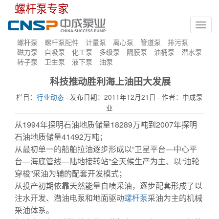
螺杆泵专家
Toggl
navig
螺杆泵
螺杆泵配件
计量泵
离心泵
管道泵
排污泵
磁力泵
自吸泵
化工泵
多级泵
隔膜泵
油桶泵
潜水泵
转子泵
卫生泵
液下泵
油泵
科技推动胜利海上油田大发展
栏目：
行业动态
· 发布日期：2011年12月21日 · 作者：中成泵
业
从1994年探明石油地质储量18289万吨到2007年探明
石油地质储量41492万吨；
从最初单一的船舶拉油逐步形成以“卫星平台—中心平
台—海底管线—陆地接转站”全天候生产为主、以“油轮
穿梭”采油为辅的配套开发模式；
从投产初期依靠天然能量自喷采油，逐步配套形成了以
注水开发、潜油电泵和地面驱动
螺杆泵
采油为主的机械
采油体系。