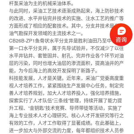
杆泵采油为主的机械采油体系。
与此同时，采油工艺技术逐渐成熟起来，海上防砂技术
的改进、水平井钻完井技术的实施、注水工艺的推广等
方面形成了相应的配套技术。其中，分支井技术是当今
油气勘探开发领域的主流技术之一。
CB26B-ZP1鱼骨状水平分支井是胜利油田乃至中石化
第一口水平分支井，属于先导试验井，不仅减少了以往
水平井钻井、套管固井、射孔、完井作业各个环节对油
层的污染，同时也增大油层的渗流面积，提高油井的产
能，为今后海上的高效开发探明了新路子。
科技能发展，人才是关键。近年来，采油厂党委高度重
视人才培养工作，紧紧围绕生产发展中心任务，制定完
善人才培养规划，加大人才培养投入，强化培养措施，
探索实行了人才队伍“三条线”管理，持续开展了能力提
升工程、“金钥匙”技术竞赛、导师带徒等活动，实施了
海上专业技术人才心理研究、核心人才开发研究等行之
有效的工作，人才工作取得了显著成绩。在此基础上，
进一步加大与外部交流的力度，每年都组织技术人员参