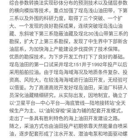
综合参数转换法实现砂体分布的预测技术以及储层参数
的横向模拟等技术，重点加强了埕岛浅山油田带，下第
三系以及外围的科研力度，取得了三个突破、一个扩
大、一个发现的良好勘探成果，连续突破埕岛浅山油
藏、东斜坡下第三系隐蔽油藏及埕北30浅山带第三系的
勘探，扩大了上第三系勘探，发现了中生界中下部新含
油层系，为加快海上产能建设步伐提供了技术保障。
优质的勘探技术，为下步开发工作打下了良好的基础。
埕岛油田的第一口试采井埕北151井于1992年投产以后
采用船舶拉油。由于埕岛海域海况及地质条件复杂、投
资高、风险大，在较浅海海域进行油田开发，无经验可
以借鉴。为了高速高效开发好埕岛油田，采油厂科研人
员深化油藏精细研究，从实际出发，因地制宜，确立了
以“卫星平台—中心平台—海底管线—陆地接转站”全天
候生产为主、以“油轮穿梭”采油为辅的配套开发模式，
走出了一条具有胜利特色的海上油田开发建设之路。
随之，采油方式也由油田投产初期依靠天然能量自喷采
油，逐步配套形成了注水开发、潜油电泵和地面驱动螺