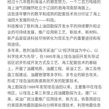
经过十几年胜利海油人的艰苦努力，一个二百万吨级的
海上油气田巍然屹立于辽阔的渤海湾南部海面上。
这些逐年攀升的数字和成熟的配套技术充分印证了海上
油田大发展的动力——科技。
科技推动了胜利海上油田勘探开发水平的持续攀升和企
业的可持续发展，推广应用新工艺、新技术、新材料、
新产品是促进科技尽快转化为现实生产的重要途径和有
效途径。
多年来，胜利油田海洋采油厂以“经济效益为中心，以
科学技术为先导”，在1995年海上埕岛油田开发先导试
验区初步形成开发方式及工艺、海工配套技术的基础
上，开展了油藏地质、油藏工程、采油工艺、海工及地
面工程建设、油藏管理等多学科、多专业的联合攻关，
形成了埕岛油田高速高效开发的配套技术。
海上勘探自1988年发现埕岛油田以来，主要集中在埕岛
地区，以埕岛上第三系馆上段油藏勘探为主。建厂以
来，采油厂就注重推广应用技术、新方法，依靠用层位
约束提高地震剖面纵向分辨率处理技术、利用地震信息