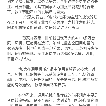
期为了降低成本，增强竞争力，企业往往会更主动的关
注和开展节能。尤其在国家大力加强节能减排的背景
下，我国节能产业的发展潜力巨大。
以“深入 行业、创高效动能”为主题的此次论坛
在当下召开，吸引了业界广泛关注，尤其作为能耗大户
的通用机械节能议题，更是会议讨论的焦点。
钱家祥表示，目前我国现有大约4800多万台
泵、风机、压缩机在运行，年耗电量占全国用电量的
40％左右。其中有相当一部分泵、风机、压缩机设备陈
旧、运行效率低，每年浪费电力达400多亿度，因此，
节能潜力很大。
“加大在通用机械产品中使用变频调速技术，对
泵、风机、压缩机等单元系统设备的匹配，包括管路、
阀门、电机、调速等之间的匹配是提高通用机械产品节
能的有效途径。”钱家祥向记者表示。
在他看来，通用机械产品传统的节能观点主要是
考虑效率指标，是不全面的。达到节能目标还应研究通
用机械产品与电机合理匹配，提高我国泵、压缩机、风