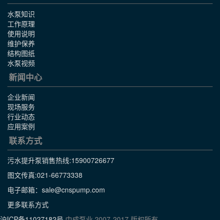
水泵知识
工作原理
使用说明
维护保养
结构图纸
水泵视频
新闻中心
企业新闻
现场服务
行业动态
应用案例
联系方式
污水提升泵销售热线:
15900726677
图文传真:021-66773338
电子邮箱：sale@cnspump.com
更多联系方式
沪ICP备11027182号
中成泵业 2007-2017 版权所有