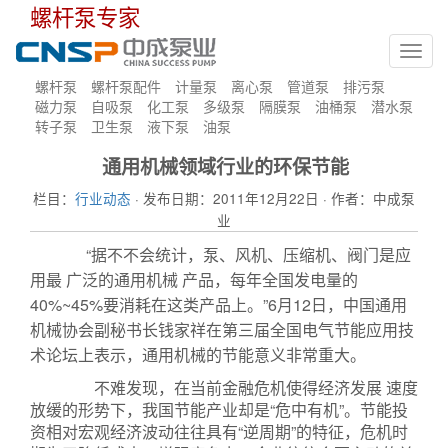
螺杆泵专家
Toggl
navig
螺杆泵
螺杆泵配件
计量泵
离心泵
管道泵
排污泵
磁力泵
自吸泵
化工泵
多级泵
隔膜泵
油桶泵
潜水泵
转子泵
卫生泵
液下泵
油泵
通用机械领域行业的环保节能
栏目：
行业动态
· 发布日期：2011年12月22日 · 作者：中成泵
业
“据不不会统计，泵、风机、压缩机、阀门是应
用最 广泛的通用机械 产品，每年全国发电量的
40%~45%要消耗在这类产品上。”6月12日，中国通用
机械协会副秘书长钱家祥在第三届全国电气节能应用技
术论坛上表示，通用机械的节能意义非常重大。
不难发现，在当前金融危机使得经济发展 速度
放缓的形势下，我国节能产业却是“危中有机”。节能投
资相对宏观经济波动往往具有“逆周期”的特征，危机时