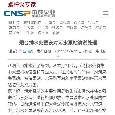
螺杆泵专家
Toggl
navig
螺杆泵
螺杆泵配件
计量泵
离心泵
管道泵
排污泵
磁力泵
自吸泵
化工泵
多级泵
隔膜泵
油桶泵
潜水泵
转子泵
卫生泵
液下泵
油泵
烟台排水处昼夜对污水泵站清淤处理
栏目：
行业动态
· 发布日期：2011年12月23日 · 作者：中成泵
业
从烟台市排水处了解到，从本月7日起，市排水处将集
中大型机械设备和专业人员，在最短的时间内，对清泉
寨泵站、东海泵站、北马路泵站和牟平泵站四座污水泵
站进行泵池清淤。
据了解，污水泵站的主要作用是收集城市污水并将其泵
送至污水处理厂进行处理排放，它是城市污水处理的中
转站。日前连续降雨使大量泥沙和垃圾流入污水管道
中，污水经泵站被送入污水处理厂后，这些泥沙和杂物