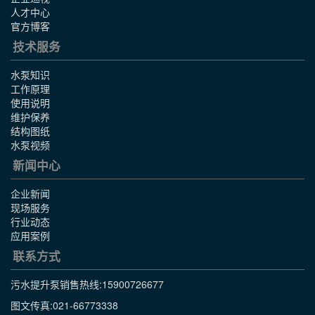
人才中心
官方博客
技术服务
水泵知识
工作原理
使用说明
维护保养
结构图纸
水泵视频
新闻中心
企业新闻
现场服务
行业动态
应用案例
联系方式
污水提升泵销售热线:
15900726677
图文传真:021-66773338