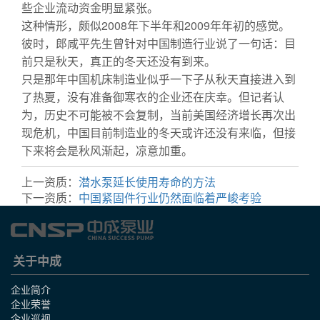
些企业流动资金明显紧张。
这种情形，颇似2008年下半年和2009年年初的感觉。
彼时，郎咸平先生曾针对中国制造行业说了一句话：目
前只是秋天，真正的冬天还没有到来。
多级泵
只是那年中国机床制造业似乎一下子从秋天直接进入到
了热夏，没有准备御寒衣的企业还在庆幸。但记者认
为，历史不可能被不会复制，当前美国经济增长再次出
现危机，中国目前制造业的冬天或许还没有来临，但接
下来将会是秋风渐起，凉意加重。
上一资质：
潜水泵延长使用寿命的方法
下一资质：
中国紧固件行业仍然面临着严峻考验
关于中成
企业简介
企业荣誉
企业巡视