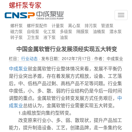
螺杆泵专家
Toggl
navig
螺杆泵
螺杆泵配件
计量泵
离心泵
排污泵
管道泵
磁力泵
自吸泵
化工泵
多级泵
隔膜泵
油桶泵
潜水泵
转子泵
卫生泵
液下泵
油泵
中国金属软管行业发展须经实现五大转变
栏目：
行业动态
· 发布日期：2012年7月17日 · 作者：中成泵业
中成泵业
就金属软管行业整体情况来看，发展不平衡仍
是行业突出矛盾，存在着发展方式粗放，设备、工艺落
后，中、低档产品过剩、高档产品不足等问题。行业集
中度低，小、多、散、弱的行业结构仍是今后一段时间
调整的重点。金属软管行业转变发展方式任务艰巨，
中
成泵业
总结认为，金属软管行业需要实现五大转变。
1.由粗放型向集约型转变。
改变原来行业小、多、弱、散现状，提升产品加工
能力，提升制造设备、工艺，创建品牌，走一条集约化