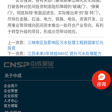
会议强调，各有关部门要限期拿出细化实化措施。
打破各种对民间投资制造隐形障碍的“玻璃门”、“弹簧
门”，彻底拆除“表面迎进去、实际推出来”的“旋 转门”。
尽快在金融、石油、电力、铁路、电信、资源开发、公
用事业等领域向民间资本推出一批符合产业导向、有利
于转型升级的项目，形成示范带动效应。
上一资质：
三峡库区及影响区污水处理工程获国家亿元
投资
下一资质：
江苏未来3年将投580亿 提升污水处理能力
关于中成
企业简介
企业荣誉
企业巡视
人才中心
官方博客