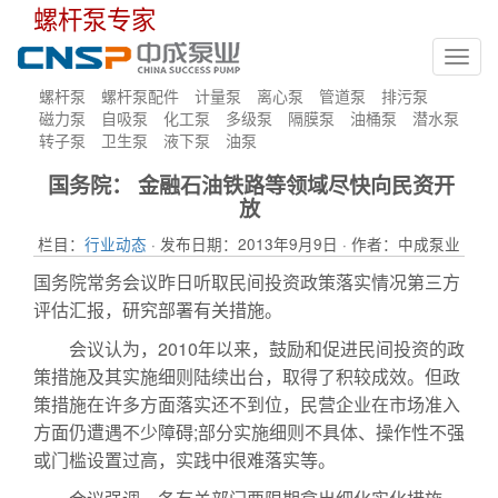
螺杆泵专家
Toggl
navig
螺杆泵
螺杆泵配件
计量泵
离心泵
管道泵
排污泵
磁力泵
自吸泵
化工泵
多级泵
隔膜泵
油桶泵
潜水泵
转子泵
卫生泵
液下泵
油泵
国务院： 金融石油铁路等领域尽快向民资开
放
栏目：
行业动态
· 发布日期：2013年9月9日 · 作者：中成泵业
国务院常务会议昨日听取民间投资政策落实情况第三方
评估汇报，研究部署有关措施。
会议认为，2010年以来，鼓励和促进民间投资的政
策措施及其实施细则陆续出台，取得了积较成效。但政
策措施在许多方面落实还不到位，民营企业在市场准入
方面仍遭遇不少障碍;部分实施细则不具体、操作性不强
或门槛设置过高，实践中很难落实等。