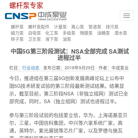
螺杆泵专家
Toggl
navig
螺杆泵
螺杆泵配件
计量泵
离心泵
管道泵
排污泵
磁力泵
自吸泵
化工泵
多级泵
隔膜泵
油桶泵
潜水泵
转子泵
卫生泵
液下泵
油泵
中国5G第三阶段测试：NSA全部完成 SA测试
进程过半
栏目：
行业动态
· 发布日期：2018年9月29日 · 作者：中成泵业
今日，推进组在第三届5G创新发展高峰论坛上公布中
国5G技术研发试验的第三阶段最新测试结果。结果显
示，截至目前，第三阶段NSA（非独立组网）测试已全
部完成，同时，SA（独立组网）测试也进程过半。
参与第三阶段试验的包括爱立信，华为，上海诺基亚贝
尔，三星，中国信科集团，中兴等六家系统厂家，高
通，英特尔，紫光展锐等芯片厂家，以及罗德与施瓦