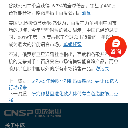
谷歌公司二季度获得16.7%的全球份额，销售了430万
台智能音箱，略微落后于百度公司。
油泵
美国“风险投资节奏”网站认为，百度在力争利用中国市
场的规模。今年早些时候的数据显示，中国已经超过美
国，2019年第一季度占据了全球总出货量的一半以上，
成为最大的智能语音市场。
单螺杆泵
不过，俄罗斯卫星通讯社也指出，百度和谷歌并不是直
接的竞争对手：百度只在市场销售智能音箱产品，而谷
歌几乎在除中国以外的所有市场销售产品。
潜污泵
上一资质：
5亿人3年种树1亿棵 蚂蚁森林：要让10亿人
行动起来
下一资质：
研究称基因进化致人体储存白色脂肪能力更
强
关于中成