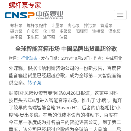
螺杆泵专家
Toggl
navig
螺杆泵
螺杆泵配件
计量泵
离心泵
排污泵
管道泵
磁力泵
自吸泵
化工泵
多级泵
隔膜泵
油桶泵
潜水泵
转子泵
卫生泵
液下泵
油泵
全球智能音箱市场 中国品牌出货量超谷歌
栏目：
行业动态
· 发布日期：2019年8月28日 · 作者：中成泵业
外媒称，根据卡纳利斯咨询公司的一份新报告，百度智
能音箱出货量已经超越谷歌，成为全球第二大智能音箱
供应商。
转子泵
据美国“风险投资节奏”网站8月26日报道，这家中国科
技巨头去年6月进入智能音箱市场，推出了“小度”，抛弃
了较早的高端智能音箱“Raven H”，后者的价格相比“小
度”要贵出多倍。在新的低成本设备的推动下，百度在
今年第一季度成为排名前三的智能语音公司。到了第二
季度，该公司已经超过谷歌成为全球第二大品牌——尽