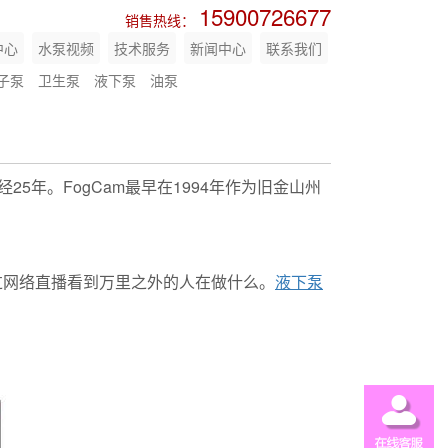
15900726677
销售热线：
中心
水泵视频
技术服务
新闻中心
联系我们
子泵
卫生泵
液下泵
油泵
5年。FogCam最早在1994年作为旧金山州
过网络直播看到万里之外的人在做什么。
液下泵