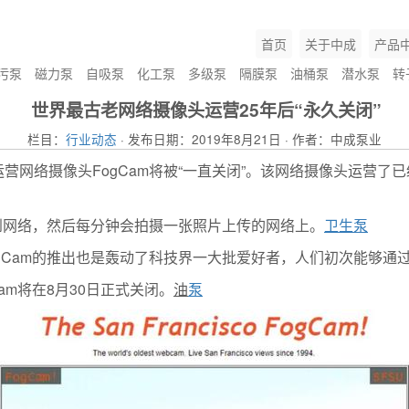
首页
关于中成
产品
污泵
磁力泵
自吸泵
化工泵
多级泵
隔膜泵
油桶泵
潜水泵
转
世界最古老网络摄像头运营25年后“永久关闭”
栏目：
行业动态
· 发布日期：2019年8月21日 · 作者：中成泵业
络摄像头FogCam将被“一直关闭”。该网络摄像头运营了已经2
接到网络，然后每分钟会拍摄一张照片上传的网络上。
卫生泵
gCam的推出也是轰动了科技界一大批爱好者，人们初次能够通
am将在8月30日正式关闭。
油
泵