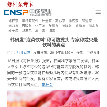
螺杆泵专家
Toggl
navig
螺杆泵
螺杆泵配件
计量泵
离心泵
排污泵
管道泵
磁力泵
自吸泵
化工泵
多级泵
隔膜泵
油桶泵
潜水泵
转子泵
卫生泵
液下泵
油泵
韩研发“泡菜饮料”称可防秃头 专家称或只是
饮料的卖点
栏目：
行业动态
· 发布日期：2019年8月20日 · 作者：中成泵业
18日据《每日邮报》报道，韩国科学家研究发现，韩国
人餐桌上必不可少的泡菜很可能是治疗脱发的良药，韩
国的一款泡菜饮料能在短短几周内使现有毛发增厚，30
天长出新的毛发。但有专家直言，这或许只是研究人员
为饮料打造的卖点。
螺杆泵