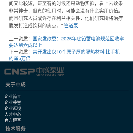
间又比较短，甚至有的时候还是动物实验，看上去效果
非常神奇，但真的使用时，可能会没有什么实用价值。
而且研究人员或许存在利益相关性，他们研究所将治疗
脱发打造成饮料的卖点。”
管道泵
上一资质：
国家发改委：2025年底铅蓄电池规范回收率
要达到六成以上
下一资质：
美开发出仅10个原子厚的隔热材料 比手机
的薄5万倍
关于中成
企业简介
企业荣誉
企业巡视
人才中心
官方博客
技术服务