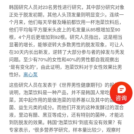
韩国研究人员对23名男性进行研究，其中部分研究对象
正处于脱发初期，其他人头顶发量则明显变少。连续一
个月来，他们每天早餐及睡前都饮用一杯泡菜饮料后，
他们平均每平方厘米头皮上的毛发量从85根增加至90
根，4个月后更增加到92根。研究人员指出，这是相当
显著的增长，能够逆转大多数男性的脱发现象，可让人
在30天内长出新发，逆转了大部分参与者的掉发与秃发
问题。至少有70%的女性和40%的男性都自我观察出
“是有变化的”，由此证明，泡菜饮料对于女性效果比男
性好。
离心泵
这些研究人员在发表于《世界男性健康期刊》的报告中
说明，泡菜饮料是一种产品，并不是韩国人常吃的泡
菜，其中起作用的是做泡菜的培养基以及其中的益生
菌、益生元类的成分。而他们开发的这种发酵过的混合
液，里边有醋、黑豆等成分，还有特别的菌种，才能达
到防脱发的效果。韩国“泡菜饮料”到底有没有效果？有
专家表示，“很多营养学研究，样本量比较少，观察时