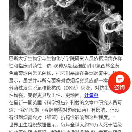
巴斯大学生物学与生物化学学院研究人员依据遗传多样
性和临床耐药性，选取6种从超级细菌耐甲氧西林金黄
色葡萄球菌常见菌株，把它们暴露在香烟烟雾中。结果
显示，虽然并非所有菌株对香烟烟雾反应都一样，但部
分菌株发生脱氧核糖核酸（DNA）突变，对抗生素耐药
性增强，变得更具攻击性、更顽固。
计量泵
在最新一期英国《科学报告》刊载的文章中研究人员写
道：“我们预期（香烟烟雾对超级细菌）有影响，但没
有想到烟雾会对（细菌）抗药性影响到这种程度。”
世界卫生组织数据显示，每年全球大约70万人死于超级