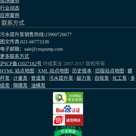
现场服务
行业动态
应用案例
联系方式
污水提升泵销售热线:
15900726677
图文传真:021-66773338
电子邮箱：sale@cnspump.com
更多联系方式
沪ICP备11027182号
中成泵业 2007-2017 版权所有
HTML 站点地图
|
XML 站点地图
|
历史版本
|
旧版站点地图
|
螺
杆泵
|
计量泵
|
管道泵
|
污水提升泵
|
磁力泵
|
自吸泵
|
化工泵
|
多
级泵
|
隔膜泵
|
油桶泵