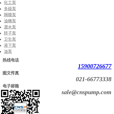
化工泵
多级泵
隔膜泵
油桶泵
潜水泵
转子泵
卫生泵
液下泵
油泵
热线电话
15900726677
图文传真
021-66773338
电子邮箱
sale@cnspump.com