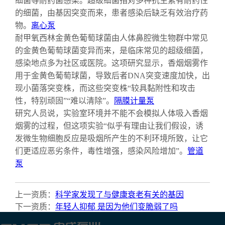
细菌等耐药菌感染。超级细菌指对多种抗生素有耐药性
的细菌，由基因突变而来，患者感染后缺乏有效治疗药
物。
离心泵
耐甲氧西林金黄色葡萄球菌由人体鼻腔微生物群中常见
的金黄色葡萄球菌变异而来，是临床常见的超级细菌，
感染地点多为社区或医院。这项研究显示，香烟烟雾作
用于金黄色葡萄球菌，导致后者DNA突变速度加快，出
现小菌落突变株，而这些突变株“较具黏附性和攻击
性，特别顽固”“难以清除”。
隔膜计量泵
研究人员说，实验室环境并不能不会模拟人体吸入香烟
烟雾的过程，但这项实验“似乎有理由让我们假设，诱
发微生物细胞反应是吸烟所产生的不利环境所致，让它
们更适应恶劣条件，毒性增强，感染风险增加”。
管道
泵
上一资质：
科学家发现了与健康衰老有关的基因
下一资质：
年轻人抑郁 是因为他们变脆弱了吗