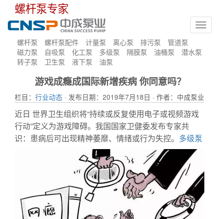
螺杆泵专家
Toggl
navig
螺杆泵
螺杆泵配件
计量泵
离心泵
排污泵
管道泵
磁力泵
自吸泵
化工泵
多级泵
隔膜泵
油桶泵
潜水泵
转子泵
卫生泵
液下泵
油泵
游戏成瘾成国际新增疾病 你同意吗？
栏目：
行业动态
· 发布日期：2019年7月18日 · 作者：中成泵业
近日 世界卫生组织将“持续或反复使用电子或视频游戏
行动”定义为游戏障碍。我国国家卫健委发布专家共
识：患病后可出现精神萎靡、情绪或行为失控。
多级泵