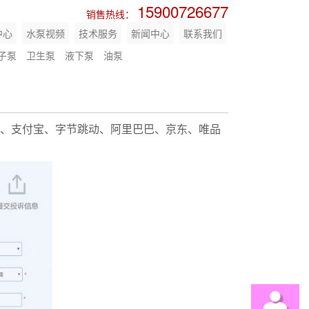
15900726677
销售热线：
中心
水泵视频
技术服务
新闻中心
联系我们
子泵
卫生泵
液下泵
油泵
团、支付宝、字节跳动、阿里巴巴、京东、唯品