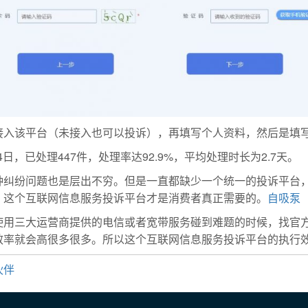
接入该平台（未接入也可以投诉），再填写个人资料，然后是填
日，已处理447件，处理率达92.9%，平均处理时长为2.7天。
种纠纷问题也是层出不穷。但是一直都缺少一个统一的投诉平台
，这个互联网信息服务投诉平台才是消费者真正需要的。
自吸泵
使用三大运营商提供的电信或者宽带服务碰到难题的时候，找官
效率就会高很多很多。所以这个互联网信息服务投诉平台的执行
伙伴