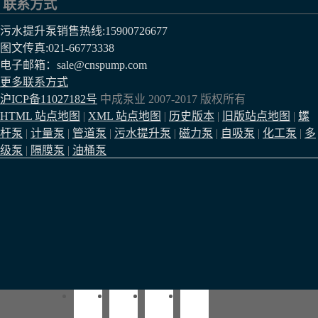
联系方式
污水提升泵销售热线:
15900726677
图文传真:021-66773338
电子邮箱：sale@cnspump.com
更多联系方式
沪ICP备11027182号
中成泵业 2007-2017 版权所有
HTML 站点地图
|
XML 站点地图
|
历史版本
|
旧版站点地图
|
螺
杆泵
|
计量泵
|
管道泵
|
污水提升泵
|
磁力泵
|
自吸泵
|
化工泵
|
多
级泵
|
隔膜泵
|
油桶泵