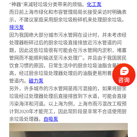
“神器”来减轻垃圾分类带来的烦恼。
化工泵
而日前上海市绿化和市容管理局局长接受采访时明确表
示，不建议家庭采用厨余垃圾粉碎机来处理厨余垃圾。
排污泵
因为我国绝大部分城市污水管网在设计时，并未考虑经
处理器粉碎过后的厨余垃圾直接排放近污水管道的问
题，因此这些垃圾很有可能会在污水管网内淤积，堵塞
管网而不能顺利输送至污水处理厂。并且由于我国居民
饮食习惯的原因，日常生活中的厨余垃圾油脂含量较
高，经过厨余垃圾处理器处理后的油脂更易附着在污水
管道内。
磁力泵
另外，许多城市的污水管网是雨污混接的，如果将厨余
垃圾经过处理器处理后直接排放到下水道，可能会直接
污染海洋和河道。以上海为例，上海市雨污混改工程预
计到2020年才能完工，因此现阶段是非常不合适使用厨
余垃圾处理器。
自吸泵