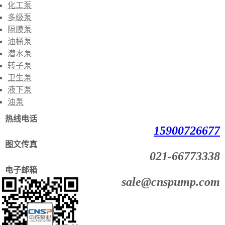
化工泵
多级泵
隔膜泵
油桶泵
潜水泵
转子泵
卫生泵
液下泵
油泵
热线电话
15900726677
图文传真
021-66773338
电子邮箱
sale@cnspump.com