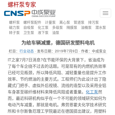
螺杆泵专家
Toggl
navig
螺杆泵
螺杆泵配件
计量泵
离心泵
管道泵
排污泵
磁力泵
自吸泵
化工泵
多级泵
隔膜泵
油桶泵
潜水泵
转子泵
卫生泵
液下泵
油泵
为给车辆减重，德国研发塑料电机
栏目：
行业动态
· 发布日期：2019年7月9日 · 作者：中成泵业
IT之家7月7日消息?在节能环保的大背景下，省油成为
了每个车企绕不过去的话题。可是现有的内燃机热效率
已经可见瓶颈，所以降低风阻、减轻重量也是提升工作
效率、节约燃油的主要方式。工程师们为此设计出了隐
藏式门把手、虚拟外后视镜、流线的造型以及采用全铝
车身甚至碳纤维材料来降低风阻或者重量。
化工泵
然
而，最近科研机构似乎在一个不可能的领域研究如何为
电动汽车减重，那就是电机。弗劳恩霍夫化学技术研究
所和卡尔斯鲁厄理工学院最近在德国提出建议，用塑料