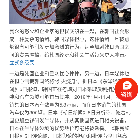
民众的怒火和企业家的担忧交织在一起，在韩国社会形
成一种复杂的情绪。韩国媒体担心，这种情绪一旦被点
燃很有可能引发更加激烈的行为，甚至加剧韩日两国之
间的贸易摩擦，给韩国经济和社会生活带来更大冲击。
立式多级泵
一边是韩国企业和民众忧心忡忡，另一边，日本媒体也
在担心制裁韩国终将“引火烧身”。据日本《东洋经济新
闻》5日报道，韩国正在考虑对日本采取反制措施，服
装和汽车领域可能首当其冲。2018年1月-11月，在韩国
销售的日本汽车数量为5.3万辆，而在日本销售的韩国
汽车仅为300辆。日本《朝日新闻》5日分析称，随着韩
国更加重视研发半导体，并从其他国家进口相关设备，
日本在半导体领域的优势地位可能将被动摇。《韩民族
日报》5日评论称，日本舆论的担心和批评声浪日益高