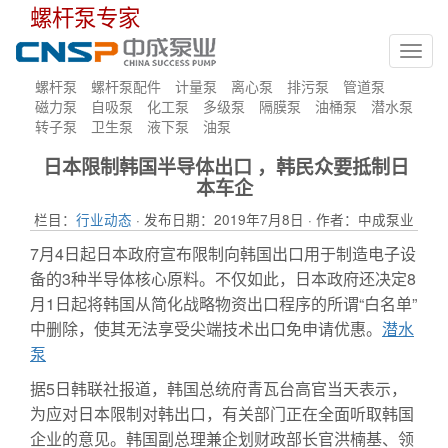
螺杆泵专家
Toggl
navig
螺杆泵
螺杆泵配件
计量泵
离心泵
排污泵
管道泵
磁力泵
自吸泵
化工泵
多级泵
隔膜泵
油桶泵
潜水泵
转子泵
卫生泵
液下泵
油泵
日本限制韩国半导体出口 ，韩民众要抵制日
本车企
栏目：
行业动态
· 发布日期：2019年7月8日 · 作者：中成泵业
7月4日起日本政府宣布限制向韩国出口用于制造电子设
备的3种半导体核心原料。不仅如此，日本政府还决定8
月1日起将韩国从简化战略物资出口程序的所谓“白名单”
中删除，使其无法享受尖端技术出口免申请优惠。
潜水
泵
据5日韩联社报道，韩国总统府青瓦台高官当天表示，
为应对日本限制对韩出口，有关部门正在全面听取韩国
企业的意见。韩国副总理兼企划财政部长官洪楠基、领