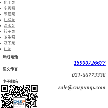
化工泵
多级泵
隔膜泵
油桶泵
潜水泵
转子泵
卫生泵
液下泵
油泵
热线电话
15900726677
图文传真
021-66773338
电子邮箱
sale@cnspump.com