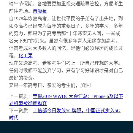
端午节假期，各地要更加重视交通疏导管控，方便考生
前往考场。
自吸泵
自1978年恢复高考，让世代平民的子弟有了出头地，到
如今高考已经成为每年的重要日子，多年的学习，多年
的努力，都是为了高考后那“十年寒窗无人问，一举成
名天下知”的到来。虽然有很多年青人无缘参加高考，
但高考成为大多数人的回忆，是他们必须经历的成长过
程。
化工泵
现在又逢高考，希望考生们考上一所自己理想的大学。
任何时候都不能放弃学习，只有学习好知识才是对自己
最好的投资。
又是一年高考日，亲爱的考生们，加油！
上一资质：
苹果2019 WWDC大会汇总：iPhone 6及以下
老机型被彻底抛弃
下一资质：
工信部今日发放5G牌照，中国正式步入5G
时代