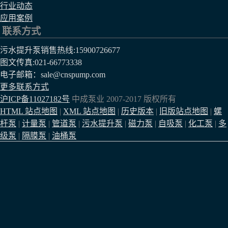
行业动态
应用案例
联系方式
污水提升泵销售热线:
15900726677
图文传真:021-66773338
电子邮箱：sale@cnspump.com
更多联系方式
沪ICP备11027182号
中成泵业 2007-2017 版权所有
HTML 站点地图
|
XML 站点地图
|
历史版本
|
旧版站点地图
|
螺
杆泵
|
计量泵
|
管道泵
|
污水提升泵
|
磁力泵
|
自吸泵
|
化工泵
|
多
级泵
|
隔膜泵
|
油桶泵