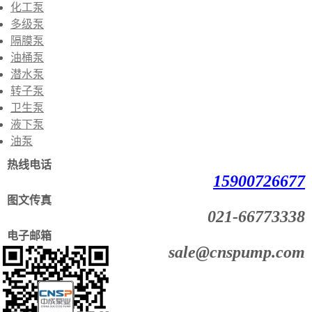
化工泵
多级泵
隔膜泵
油桶泵
潜水泵
转子泵
卫生泵
液下泵
油泵
热线电话
15900726677
图文传真
021-66773338
电子邮箱
sale@cnspump.com