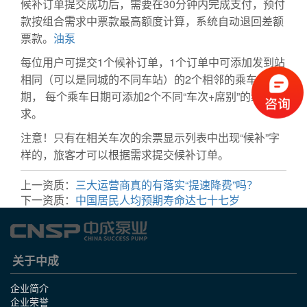
候补订单提交成功后，需要在30分钟内完成支付，预付
款按组合需求中票款最高额度计算，系统自动退回差额
票款。
油泵
每位用户可提交1个候补订单，1个订单中可添加发到站
相同（可以是同城的不同车站）的2个相邻的乘车日
期， 每个乘车日期可添加2个不同“车次+席别”的组合需
求。
注意！只有在相关车次的余票显示列表中出现“候补”字
样的，旅客才可以根据需求提交候补订单。
上一资质：
三大运营商真的有落实“提速降费”吗？
下一资质：
中国居民人均预期寿命达七十七岁
关于中成
企业简介
企业荣誉