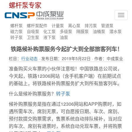
螺杆泵专家
Toggl
navig
螺杆泵
螺杆泵配件
计量泵
离心泵
排污泵
管道泵
磁力泵
自吸泵
化工泵
多级泵
隔膜泵
油桶泵
潜水泵
转子泵
卫生泵
液下泵
油泵
铁路候补购票服务今起扩大到全部旅客列车！
栏目：
行业动态
· 发布日期：2019年5月22日 · 作者：中成泵业
准备购买火车票的小伙伴注意啦！中国铁路总公司说，
今天起，铁路12306网站（含手机客户端）在前期试点
的基础上，将铁路候补购票服务扩大到所有旅客列车。
什么是候补购票服务？
转子泵
候补购票服务是指在通过12306网站和APP购票时，如
遇所需车次、席别无票，可自愿按日期、车次、席别、
预付款提交购票需求，售票系统自动排队候补，当对应
的车次、席别有退票时，系统自动兑现车票，并将购票