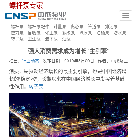
螺杆泵专家
Toggl
navig
螺杆泵
螺杆泵配件
计量泵
离心泵
管道泵
排污泵
磁力泵
自吸泵
化工泵
多级泵
隔膜泵
油桶泵
潜水泵
转子泵
卫生泵
液下泵
油泵
强大消费需求成为增长“主引擎”
栏目：
行业动态
· 发布日期：2019年5月20日 · 作者：中成泵业
消费，是拉动经济增长的最主要引擎，也是中国经济增
长的“稳定器”，长期以来在中国经济增长中发挥着基础
性作用。
转子泵