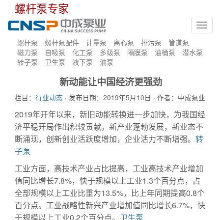
螺杆泵专家
Toggl
navig
螺杆泵
螺杆泵配件
计量泵
离心泵
排污泵
管道泵
磁力泵
自吸泵
化工泵
多级泵
隔膜泵
油桶泵
潜水泵
转子泵
卫生泵
液下泵
油泵
新动能让中国经济更强劲
栏目：
行业动态
· 发布日期：2019年5月10日 · 作者：中成泵业
2019年开年以来，新旧动能转换进一步加快，为我国经
济平稳开局作出积较贡献。新产业蓬勃发展，新业态不
断涌现，创新创业活跃度增加，企业活力不断增强。
转
子泵
工业方面，高技术产业占比提高，工业高技术产业增加
值同比增长7.8%，快于规模以上工业1.3个百分点，占
全部规模以上工业比重为13.5%，比上年同期提高0.8个
百分点。工业战略性新兴产业增加值同比增长6.7%，快
于规模以上工业0.2个百分点。
卫生泵