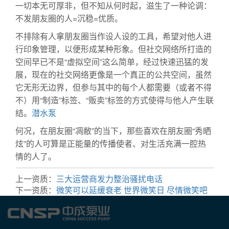
一切本无可厚非，但不知从何时起，滋生了一种论调：
不发朋友圈的人=沉稳=优质。
不排除有人拿朋友圈当作设人设的工具，希望对他人进
行印象管理，以便形成某种形象。但社交网络所打造的
空间早已不是“虚拟空间”这么简单，经过快速迅猛的发
展，现在的社交网络更像是一个真正的公共空间，虽然
它无形无边界，但参与其中的每个人都需要（或者不得
不）用“制造”标签、“贩卖”标签的方式使得与他人产生联
结。
潜水泵
何况，在朋友圈“凋敝”的当下，那些喜欢在朋友圈“秀晒
炫”的人可算是正能量的传播使者、对生活充满一腔热
情的人了。
上一资质：
三大运营商发力整治骚扰电话
下一资质：
微笑可以延缓衰老 世界微笑日 尽情微笑吧