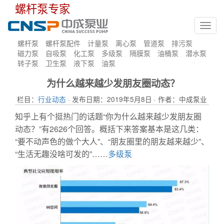
螺杆泵专家
Toggl
navig
螺杆泵
螺杆泵配件
计量泵
离心泵
管道泵
排污泵
磁力泵
自吸泵
化工泵
多级泵
隔膜泵
油桶泵
潜水泵
转子泵
卫生泵
液下泵
油泵
为什么越来越少发朋友圈动态？
栏目：
行业动态
· 发布日期：2019年5月8日 · 作者：中成泵业
知乎上有个挺热门的话题“你为什么越来越少发朋友圈
动态？”有2626个回答。概括下来答案基本是这几类：
“要不动声色的做个大人”、“朋友圈里的朋友越来越少”、
“生活无趣没啥可发的”……
多级泵