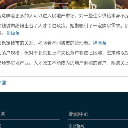
就意味着更多的人可以进入房地产市场，对一些住房供给本身不
二线城市纷纷出台了人才引进政策，短期吸引了一定购房需求。
涨。
多级泵
和稳定楼市的关系，考验着不同城市的管理者。
隔膜泵
大落户规模，但对于北京和上海来说落户将依旧困难，需求难以
是炒热房地产业。人才政策不能成为房地产调控的窗户，限购关
中国
服务
新闻中心
识
企业新闻