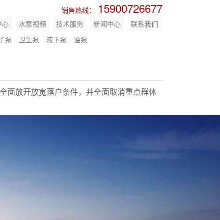
15900726677
销售热线：
中心
水泵视频
技术服务
新闻中心
联系我们
子泵
卫生泵
液下泵
油泵
市要全面放开放宽落户条件，并全面取消重点群体