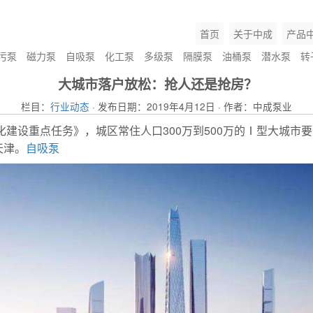
首页
关于中成
产品
污泵
磁力泵
自吸泵
化工泵
多级泵
隔膜泵
油桶泵
潜水泵
转
大城市落户放松：抢人还是抢房？
栏目：
行业动态
· 发布日期：2019年4月12日 · 作者：中成泵业
化建设重点任务》，城区常住人口300万到500万的Ⅰ型大城
天津。
自吸泵